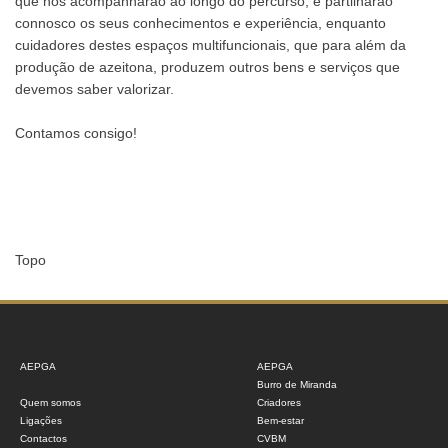
que nos acompanharão ao longo do percurso, e partilharão
connosco os seus conhecimentos e experiência, enquanto
cuidadores destes espaços multifuncionais, que para além da
produção de azeitona, produzem outros bens e serviços que
devemos saber valorizar.
Contamos consigo!
Topo
AEPGA
AEPGA
Burro de Miranda
Quem somos
Criadores
Ligações
Bem-estar
Contactos
CVBM