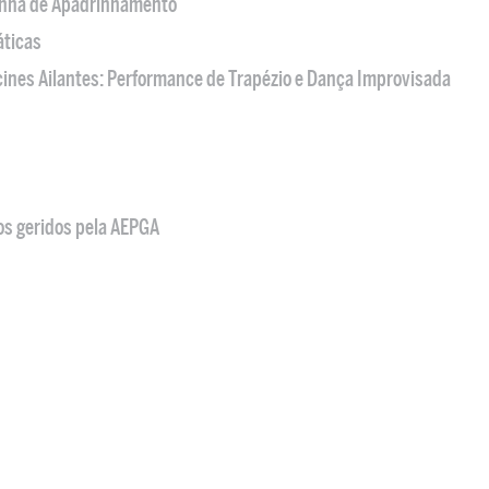
nha de Apadrinhamento
áticas
acines Ailantes: Performance de Trapézio e Dança Improvisada
os geridos pela AEPGA