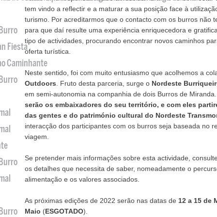
tem vindo a reflectir e a maturar a sua posição face à utiliza
turismo. Por acreditarmos que o contacto com os burros não 
 Burro
para que daí resulte uma experiência enriquecedora e gratifi
tipo de actividades, procurando encontrar novos caminhos pa
an Fiesta
oferta turística.
 ao Caminhante
Neste sentido, foi com muito entusiasmo que acolhemos a co
 Burro
Outdoors
. Fruto desta parceria, surge o
Nordeste Burriquei
em semi-autonomia na companhia de dois Burros de Miranda
serão os embaixadores do seu território, e com eles part
imal
das gentes e do património cultural do Nordeste Transmo
interacção dos participantes com os burros seja baseada no r
imal
viagem.
nte
Se pretender mais informações sobre esta actividade, consult
 Burro
os detalhes que necessita de saber, nomeadamente o percurs
imal
alimentação e os valores associados.
As próximas edições de 2022 serão nas datas de
12 a 15 de 
 Burro
Maio
(
ESGOTADO
).