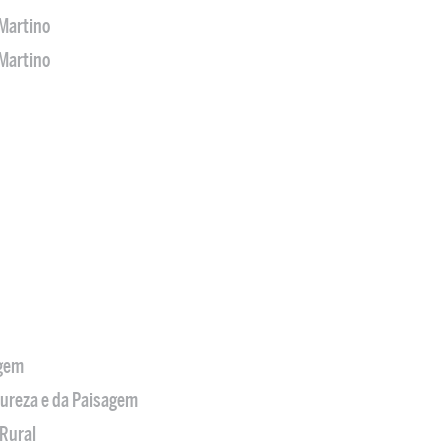
Martino
Martino
agem
tureza e da Paisagem
Rural