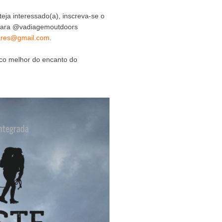
eja interessado(a), inscreva-se o
 para @vadiagemoutdoors
ares@gmail.com
.
co melhor do encanto do
ntegrada