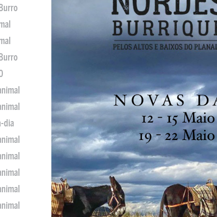
 Burro
imal
imal
 Burro
0
animal
animal
a-dia
animal
animal
animal
animal
animal