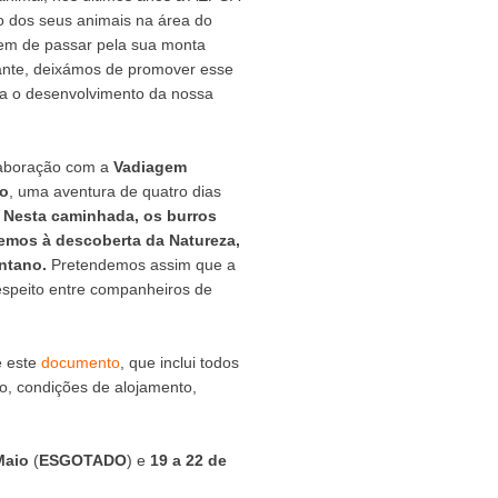
ção dos seus animais na área do
tem de passar pela sua monta
cante, deixámos de promover esse
ra o desenvolvimento da nossa
laboração com a
Vadiagem
ro
, uma aventura de quatro dias
.
Nesta caminhada, os burros
iremos à descoberta da Natureza,
ntano.
Pretendemos assim que a
espeito entre companheiros de
e este
documento
, que inclui todos
o, condições de alojamento,
Mai
o
(
ESGOTADO
) e
19 a 22 de