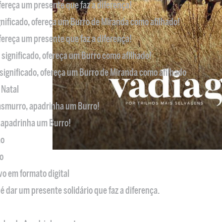
ofereça um presente que faz a diferença!
nificado, ofereça um Burro de Miranda como afilhado!
ofereça um presente que faz a diferença!
significado, ofereça um Burro como afilhado!
significado, ofereça um Burro de Miranda como afilhado
 Natal
casmurro, apadrinha um Burro!
, apadrinha um Burro!
ão
o
ivo em formato digital
é dar um presente solidário que faz a diferença.