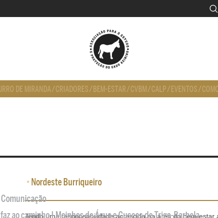
URRO DE MIRANDA
/
CRIADORES
/
BEM-ESTAR
/
CVBM
/
CALP
/
EVENTOS
/
COMO
•
Nordeste Burriqueiro
de Comunicação
 faz ao caminho | Moinhos de Água e Cuscos de Trigo-Barbela
Tendo uma responsabilidade acrescida na área do bem-estar 