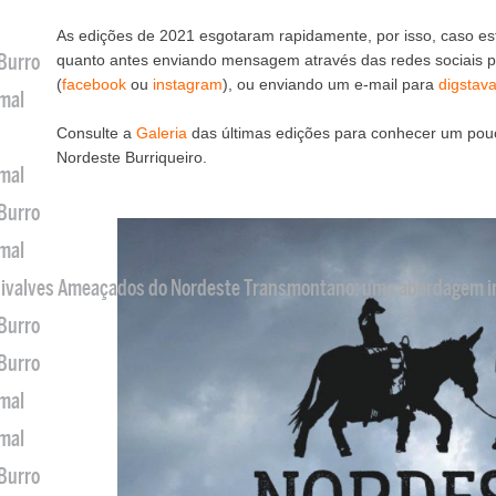
As edições de 2021 esgotaram rapidamente, por isso, caso est
 Burro
quanto antes enviando mensagem através das redes sociais
(
f
acebook
ou
instagram
), ou enviando um e-mail para
digstav
imal
Consulte a
Galeria
das últimas edições para conhecer um pou
Nordeste Burriqueiro.
imal
 Burro
imal
 Bivalves Ameaçados do Nordeste Transmontano: uma abordagem i
 Burro
 Burro
imal
imal
 Burro