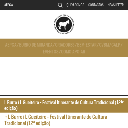
AEPGA
QUEM SOMOS
CONTACTOS
NEWSLETTER
AEPGA
/
BURRO DE MIRANDA
/
CRIADORES
/
BEM-ESTAR
/
CVBM
/
CALP
/
EVENTOS
/
COMO APOIAR
L Burro i L Gueiteiro - Festival Itinerante de Cultura Tradicional (12ª
edição)
•
L Burro i L Gueiteiro - Festival Itinerante de Cultura
Tradicional (12ª edição)