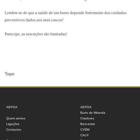
Lembre-se de que a saúde de um burro depende fortemente dos cuidados
preventivos dados aos seus cascos!
Participe, as inscrições são limitadas!
Topo
AEPGA
AEPGA
Burro de Miranda
Quem somos
Criadores
Ligações
Bem-estar
Contactos
CVBM
CALP