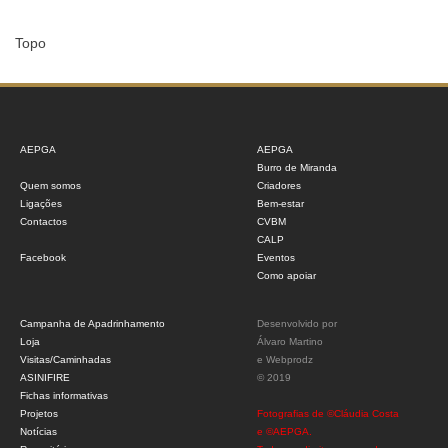
Topo
AEPGA
AEPGA
Burro de Miranda
Quem somos
Criadores
Ligações
Bem-estar
Contactos
CVBM
CALP
Facebook
Eventos
Como apoiar
Campanha de Apadrinhamento
Desenvolvido por
Loja
Álvaro Martino
Visitas/Caminhadas
e
Webprodz
ASINIFIRE
© 2019
Fichas informativas
Projetos
Fotografias de ©Cláudia Costa
Notícias
e ©AEPGA.