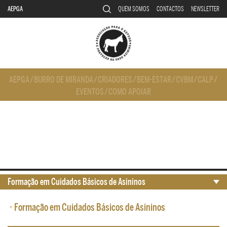
AEPGA
QUEM SOMOS
CONTACTOS
NEWSLETTER
AEPGA
/
BURRO DE MIRANDA
/
CRIADORES
/
BEM-ESTAR
/
CVBM
/
CALP
/
EVENTOS
/
COMO APOIAR
Formação em Cuidados Básicos de Asininos
•
Formação em Cuidados Básicos de Asininos