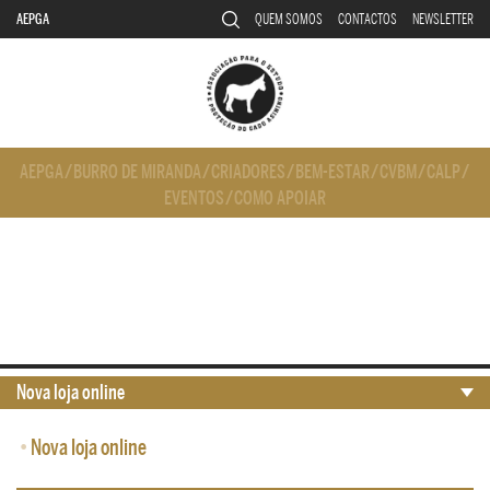
AEPGA
QUEM SOMOS
CONTACTOS
NEWSLETTER
AEPGA
/
BURRO DE MIRANDA
/
CRIADORES
/
BEM-ESTAR
/
CVBM
/
CALP
/
EVENTOS
/
COMO APOIAR
Nova loja online
•
Nova loja online