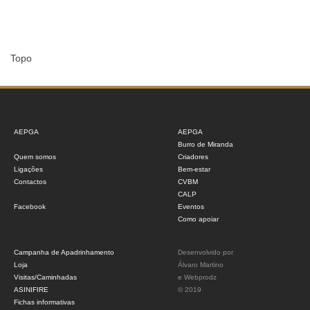
Topo
AEPGA
AEPGA
Burro de Miranda
Quem somos
Criadores
Ligações
Bem-estar
Contactos
CVBM
CALP
Facebook
Eventos
Como apoiar
Campanha de Apadrinhamento
Desenvolvido por
Loja
Álvaro Martino
Visitas/Caminhadas
e
Webprodz
ASINIFIRE
© 2019
Fichas informativas