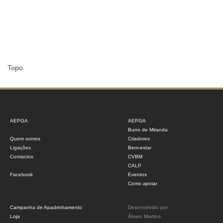
Topo
AEPGA
AEPGA
Burro de Miranda
Quem somos
Criadores
Ligações
Bem-estar
Contactos
CVBM
CALP
Facebook
Eventos
Como apoiar
Campanha de Apadrinhamento
Desenvolvido por
Loja
Álvaro Martino