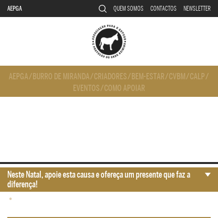
AEPGA
QUEM SOMOS
CONTACTOS
NEWSLETTER
AEPGA
/
BURRO DE MIRANDA
/
CRIADORES
/
BEM-ESTAR
/
CVBM
/
CALP
/
EVENTOS
/
COMO APOIAR
Neste Natal, apoie esta causa e ofereça um presente que faz a
diferença!
•