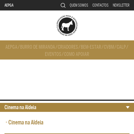
AEPGA
QUEM SOMOS
CONTACTOS
NEWSLETTER
AEPGA
/
BURRO DE MIRANDA
/
CRIADORES
/
BEM-ESTAR
/
CVBM
/
CALP
/
EVENTOS
/
COMO APOIAR
Cinema na Aldeia
•
Cinema na Aldeia