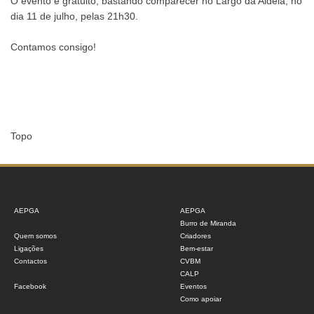
O evento é gratuito, bastando comparecer no Largo da Aldeia, no
dia 11 de julho, pelas 21h30.
Contamos consigo!
Topo
AEPGA
AEPGA
Burro de Miranda
Quem somos
Criadores
Ligações
Bem-estar
Contactos
CVBM
CALP
Facebook
Eventos
Como apoiar