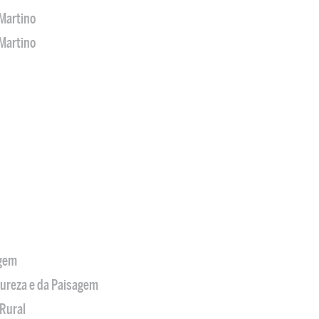
Martino
Martino
agem
tureza e da Paisagem
Rural