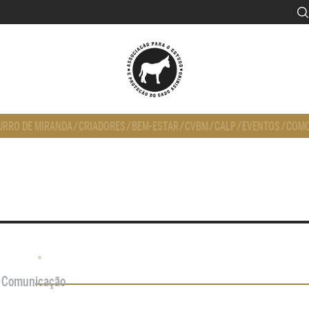
URRO DE MIRANDA
/
CRIADORES
/
BEM-ESTAR
/
CVBM
/
CALP
/
EVENTOS
/
COMO
•
de Comunicação