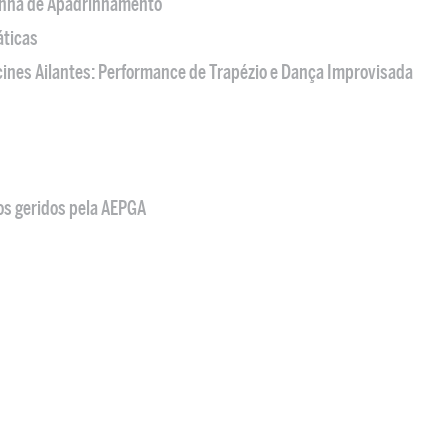
nha de Apadrinhamento
áticas
acines Ailantes: Performance de Trapézio e Dança Improvisada
os geridos pela AEPGA