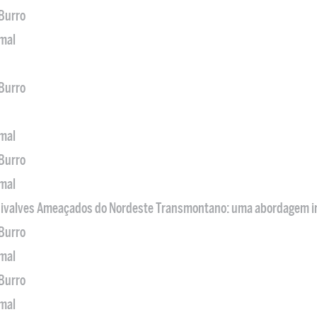
 Burro
imal
 Burro
imal
 Burro
imal
 Bivalves Ameaçados do Nordeste Transmontano: uma abordagem i
 Burro
imal
 Burro
imal