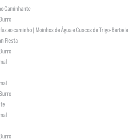
 ao Caminhante
 Burro
 faz ao caminho | Moinhos de Água e Cuscos de Trigo-Barbela
an Fiesta
 Burro
imal
imal
 Burro
nte
imal
 Burro