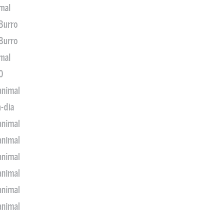
imal
 Burro
 Burro
imal
0
animal
a-dia
animal
animal
animal
animal
animal
animal