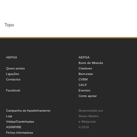
Topo
AEPGA
AEPGA
Burro de Miranda
Quem somos
Criadores
Ligações
Bem-estar
Contactos
CVBM
CALP
Facebook
Eventos
Como apoiar
Campanha de Apadrinhamento
Desenvolvido por
Loja
Álvaro Martino
Visitas/Caminhadas
e
Webprodz
ASINIFIRE
© 2019
Fichas informativas