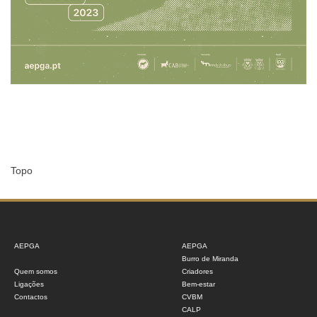
Topo
AEPGA
AEPGA
Burro de Miranda
Quem somos
Criadores
Ligações
Bem-estar
Contactos
CVBM
CALP