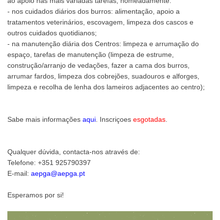
ão apoio nas mais variadas tarefas, nomeadamente:
- nos cuidados diários dos burros: alimentação, apoio a
tratamentos veterinários, escovagem, limpeza dos cascos e
outros cuidados quotidianos;
- na manutenção diária dos Centros: limpeza e arrumação do
espaço, tarefas de manutenção (limpeza de estrume,
construção/arranjo de vedações, fazer a cama dos burros,
arrumar fardos, limpeza dos cobrejões, suadouros e alforges,
limpeza e recolha de lenha dos lameiros adjacentes ao centro);
Sabe mais informações
aqui
. Inscriçoes
esgotadas
.
Qualquer dúvida, contacta-nos através de:
Telefone: +351 925790397
E-mail:
aepga@aepga.pt
Esperamos por si!