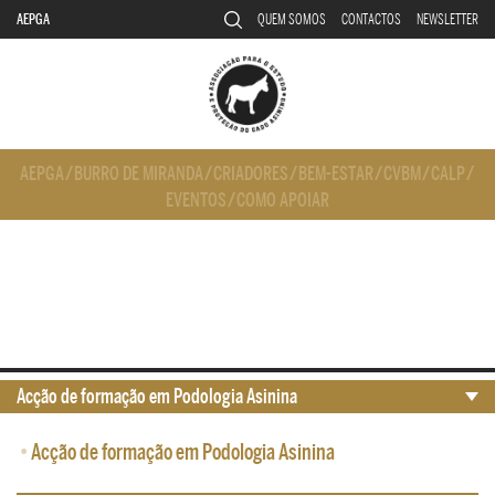
AEPGA
QUEM SOMOS
CONTACTOS
NEWSLETTER
AEPGA
/
BURRO DE MIRANDA
/
CRIADORES
/
BEM-ESTAR
/
CVBM
/
CALP
/
EVENTOS
/
COMO APOIAR
Acção de formação em Podologia Asinina
•
Acção de formação em Podologia Asinina