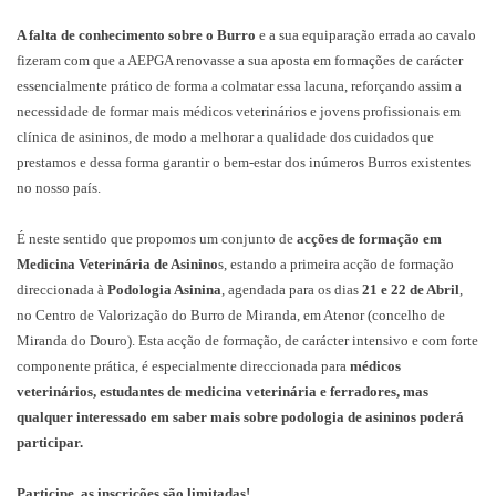
A falta de conhecimento sobre o Burro
e a sua equiparação errada ao cavalo
fizeram com que a AEPGA renovasse a sua aposta em formações de carácter
essencialmente prático de forma a colmatar essa lacuna, reforçando assim a
necessidade de formar mais médicos veterinários e jovens profissionais em
clínica de asininos, de modo a melhorar a qualidade dos cuidados que
prestamos e dessa forma garantir o bem-estar dos inúmeros Burros existentes
no nosso país.
É neste sentido que propomos um conjunto de
acções de formação em
Medicina Veterinária de Asinino
s, estando a primeira acção de formação
direccionada à
Podologia Asinina
, agendada para os dias
21 e 22 de Abril
,
no Centro de Valorização do Burro de Miranda, em Atenor (concelho de
Miranda do Douro). Esta acção de formação, de carácter intensivo e com forte
componente prática, é especialmente direccionada para
médicos
veterinários, estudantes de medicina veterinária e ferradores, mas
qualquer interessado em saber mais sobre podologia de asininos poderá
participar.
Participe, as inscrições são limitadas!