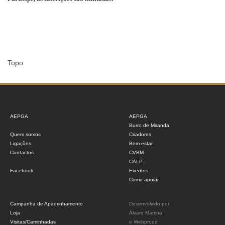
Topo
AEPGA
AEPGA
Burro de Miranda
Quem somos
Criadores
Ligações
Bem-estar
Contactos
CVBM
CALP
Facebook
Eventos
Como apoiar
Campanha de Apadrinhamento
Desenvolvido por
Loja
Álvaro Martino
Visitas/Caminhadas
e
Webprodz