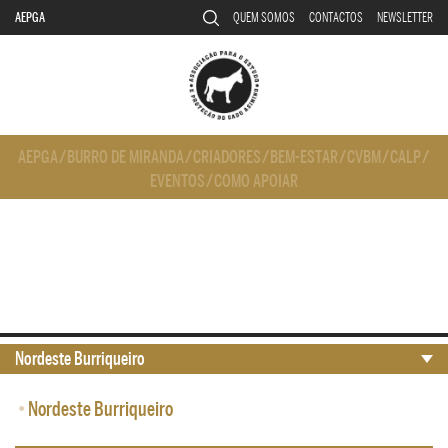
AEPGA
QUEM SOMOS
CONTACTOS
NEWSLETTER
AEPGA
/
BURRO DE MIRANDA
/
CRIADORES
/
BEM-ESTAR
/
CVBM
/
CALP
/
EVENTOS
/
COMO APOIAR
Nordeste Burriqueiro
•
Nordeste Burriqueiro