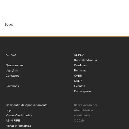
Topo
AEPGA
AEPGA
Burro de Miranda
Quem somos
Criadores
Ligações
Bem-estar
Contactos
CVBM
CALP
Facebook
Eventos
Como apoiar
Campanha de Apadrinhamento
Desenvolvido por
Loja
Álvaro Martino
Visitas/Caminhadas
e
Webprodz
ASINIFIRE
© 2019
Fichas informativas