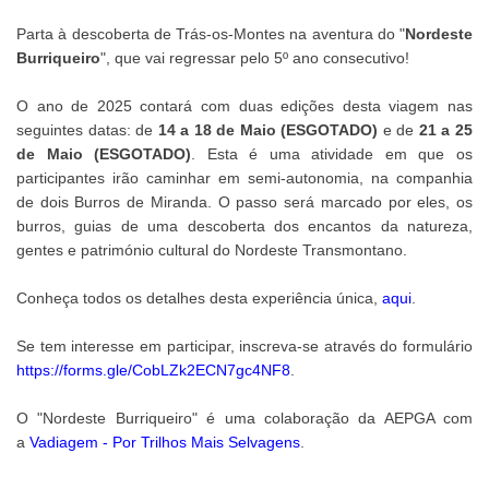
Parta à descoberta de Trás-os-Montes na aventura do "
Nordeste
Burriqueiro
", que vai regressar pelo 5º ano consecutivo!
O ano de 2025 contará com duas edições desta viagem nas
seguintes datas: de
1
4 a 18 de Maio (ESGOTADO)
e de
21 a 25
de Maio
(ESGOTADO)
. Esta é uma atividade em que os
participantes irão caminhar em semi-autonomia, na companhia
de dois Burros de Miranda. O passo será marcado por eles, os
burros, guias de uma descoberta dos encantos da natureza,
gentes e património cultural do Nordeste Transmontano.
Conheça todos os detalhes desta experiência única,
aqui
.
Se tem interesse em participar, inscreva-se através do formulário
https://forms.gle/CobLZk2ECN7gc4NF8
.
O "Nordeste Burriqueiro" é uma colaboração da AEPGA com
a
Vadiagem - Por Trilhos Mais Selvagens
.