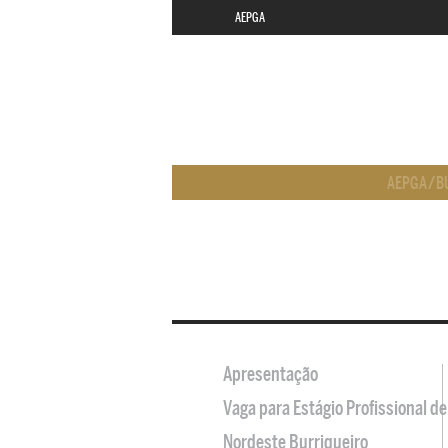
AEPGA
AEPGA
/
B
Apresentação
Vaga para Estágio Profissional 
Nordeste Burriqueiro