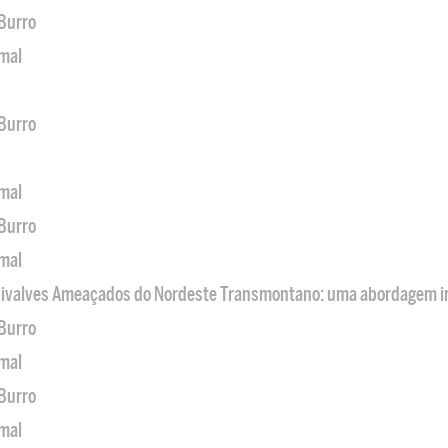
 Burro
imal
 Burro
imal
 Burro
imal
 Bivalves Ameaçados do Nordeste Transmontano: uma abordagem i
 Burro
imal
 Burro
imal