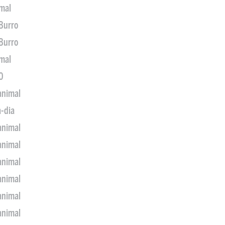
imal
 Burro
 Burro
imal
0
animal
a-dia
animal
animal
animal
animal
animal
animal