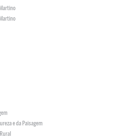
Martino
Martino
agem
tureza e da Paisagem
Rural