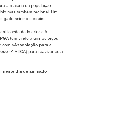
para a maioria da população
celhio mas também regional. Um
de gado asinino e equino.
rtificação do interior e à
EPGA
tem vindo a unir esforços
 com a
Associação para a
hoso
(AIVECA) para reavivar esta
ar neste dia de animado