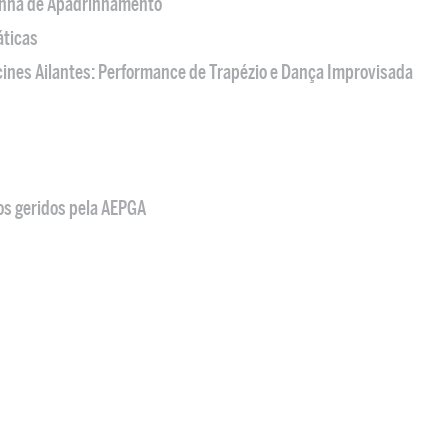
nha de Apadrinhamento
áticas
acines Ailantes: Performance de Trapézio e Dança Improvisada
os geridos pela AEPGA