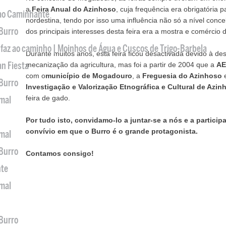
a
Feira Anual do Azinhoso
, cuja frequência era obrigatória 
 ao Caminhante
nordestina, tendo por isso uma influência não só a nível con
 Burro
dos principais interesses desta feira era a mostra e comércio 
 faz ao caminho | Moinhos de Água e Cuscos de Trigo-Barbela
Durante muitos anos, esta feira ficou desactivada devido à dese
an Fiesta
mecanização da agricultura, mas foi a partir de 2004 que a
A
com o
município de Mogadouro
, a
Freguesia do Azinhoso
e
 Burro
Investigação e Valorização Etnográfica e Cultural de Azin
feira de gado.
imal
Por tudo isto, convidamo-lo a juntar-se a nós e a particip
convívio em que o Burro é o grande protagonista.
imal
 Burro
Contamos consigo!
nte
imal
 Burro