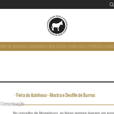
URRO DE MIRANDA
/
CRIADORES
/
BEM-ESTAR
/
CVBM
/
CALP
/
EVENTOS
/
COMO
•
Feira do Azinhoso - Mostra e Desfile de Burros
de Comunicação
No concelho de Mogadouro, as feiras sempre tiveram um en