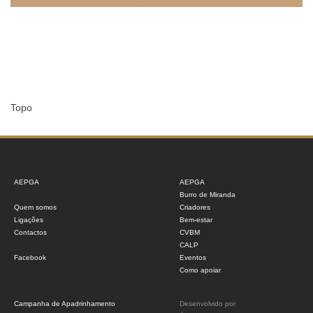
Topo
AEPGA
AEPGA
Burro de Miranda
Quem somos
Criadores
Ligações
Bem-estar
Contactos
CVBM
CALP
Facebook
Eventos
Como apoiar
Campanha de Apadrinhamento
Desenvolvido por