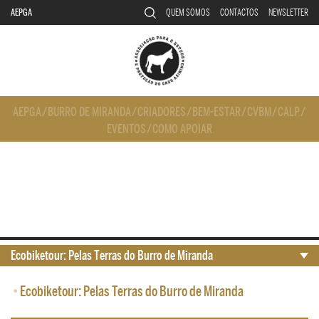
AEPGA
QUEM SOMOS
CONTACTOS
NEWSLETTER
AEPGA
/
BURRO DE MIRANDA
/
CRIADORES
/
BEM-ESTAR
/
CVBM
/
CALP
/
EVENTOS
/
COMO APOIAR
Ecobiketour: Pelas Terras do Burro de Miranda
•
Ecobiketour: Pelas Terras do Burro de Miranda