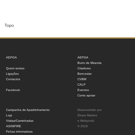
Topo
AEPGA
AEPGA
Burro de Miranda
Quem somos
Criadores
Ligações
Bem-estar
Contactos
CVBM
CALP
Facebook
Eventos
Como apoiar
Campanha de Apadrinhamento
Desenvolvido por
Loja
Álvaro Martino
Visitas/Caminhadas
e
Webprodz
ASINIFIRE
© 2019
Fichas informativas