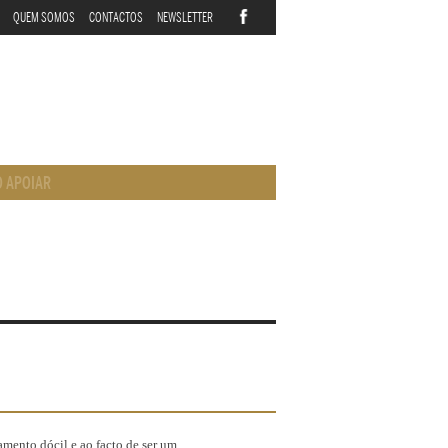
QUEM SOMOS
CONTACTOS
NEWSLETTER
 APOIAR
amento dócil e ao facto de ser um