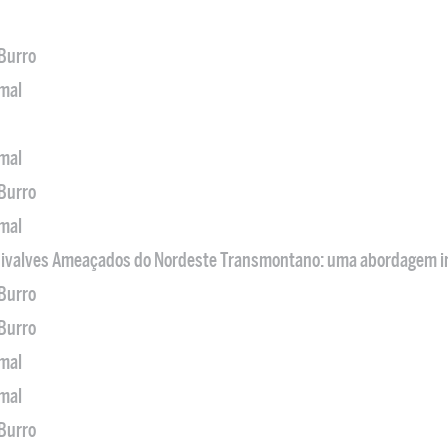
 Burro
imal
imal
 Burro
imal
 Bivalves Ameaçados do Nordeste Transmontano: uma abordagem i
 Burro
 Burro
imal
imal
 Burro