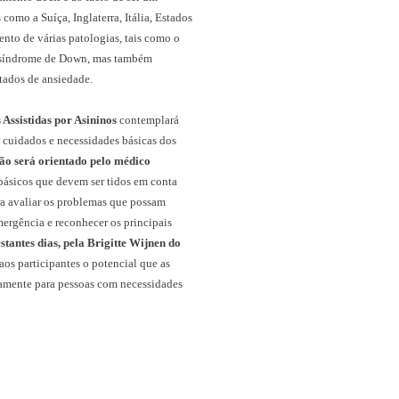
omo a Suíça, Inglaterra, Itália, Estados
nto de várias patologias, tais como o
u o síndrome de Down, mas também
tados de ansiedade.
Assistidas por Asininos
contemplará
cuidados e necessidades básicas dos
ão será orientado pelo médico
 básicos que devem ser tidos em conta
ra avaliar os problemas que possam
mergência e reconhecer os principais
stantes dias, pela Brigitte Wijnen do
aos participantes o potencial que as
damente para pessoas com necessidades