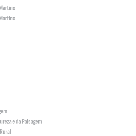
Martino
Martino
agem
tureza e da Paisagem
Rural