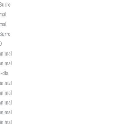
 Burro
imal
imal
 Burro
0
animal
animal
a-dia
animal
animal
animal
animal
animal