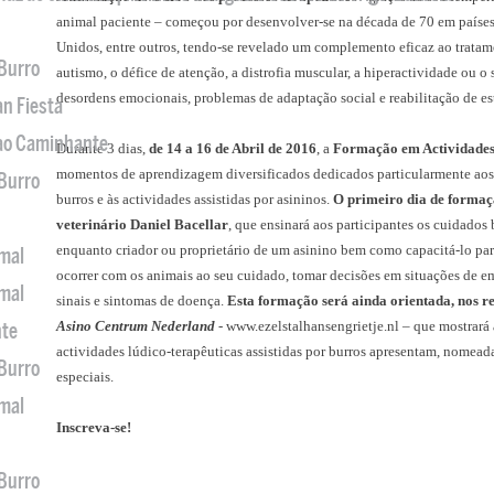
animal paciente – começou por desenvolver-se na década de 70 em países c
Unidos, entre outros, tendo-se revelado um complemento eficaz ao tratame
 Burro
autismo, o défice de atenção, a distrofia muscular, a hiperactividade o
desordens emocionais, problemas de adaptação social e reabilitação de es
an Fiesta
 ao Caminhante
Durante 3 dias,
de 14 a 16 de Abril de 2016
, a
Formação em Actividades 
momentos de aprendizagem diversificados dedicados particularmente aos 
 Burro
burros e às actividades assistidas por asininos.
O primeiro dia de formaç
veterinário Daniel Bacellar
, que ensinará aos participantes os cuidados
enquanto criador ou proprietário de um asinino bem como capacitá-lo pa
imal
ocorrer com os animais ao seu cuidado, tomar decisões em situações de e
imal
sinais e sintomas de doença.
Esta formação será ainda orientada, nos re
Asino Centrum Nederland
-
www.ezelstalhansengrietje.nl
– que mostrará 
nte
actividades lúdico-terapêuticas assistidas por burros apresentam, nomea
 Burro
especiais.
imal
Inscreva-se!
 Burro