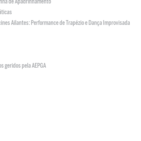
nha de Apadrinhamento
áticas
acines Ailantes: Performance de Trapézio e Dança Improvisada
os geridos pela AEPGA