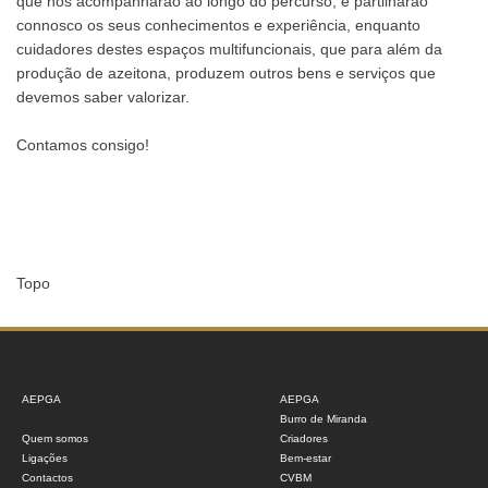
que nos acompanharão ao longo do percurso, e partilharão
connosco os seus conhecimentos e experiência, enquanto
cuidadores destes espaços multifuncionais, que para além da
produção de azeitona, produzem outros bens e serviços que
devemos saber valorizar.
Contamos consigo!
Topo
AEPGA
AEPGA
Burro de Miranda
Quem somos
Criadores
Ligações
Bem-estar
Contactos
CVBM