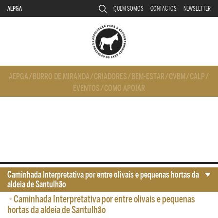
AEPGA
QUEM SOMOS
CONTACTOS
NEWSLETTER
AEPGA
/
BURRO DE MIRANDA
/
CRIADORES
/
BEM-ESTAR
/
CVBM
/
CALP
/
EVENTOS
/
COMO APOIAR
Caminhada Interpretativa por entre olivais e pequenas hortas da
aldeia de Santulhão
•
Caminhada Interpretativa por entre olivais e pequenas
hortas da aldeia de Santulhão