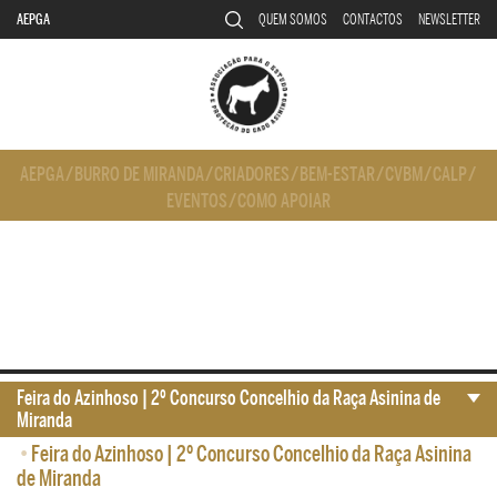
AEPGA
QUEM SOMOS
CONTACTOS
NEWSLETTER
AEPGA
/
BURRO DE MIRANDA
/
CRIADORES
/
BEM-ESTAR
/
CVBM
/
CALP
/
EVENTOS
/
COMO APOIAR
Feira do Azinhoso | 2º Concurso Concelhio da Raça Asinina de
Miranda
•
Feira do Azinhoso | 2º Concurso Concelhio da Raça Asinina
de Miranda