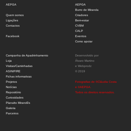
AEPGA
AEPGA
Burro de Miranda
Quem somos
Criadores
Ligações
Bem-estar
Contactos
CVBM
CALP
Facebook
Eventos
Como apoiar
Campanha de Apadrinhamento
Desenvolvido por
Loja
Álvaro Martino
Visitas/Caminhadas
e
Webprodz
ASINIFIRE
© 2019
Fichas informativas
Projetos
Fotografias de ©Cláudia Costa
Notícias
e ©AEPGA.
Repositório
Todos os direitos reservados.
Curiosidades
Planalto Mirandês
Galeria
Parceiros