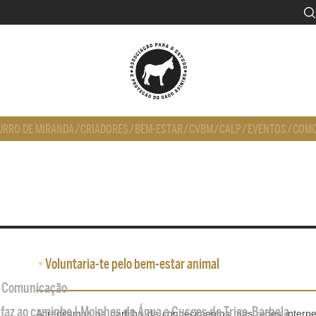
URRO DE MIRANDA
/
CRIADORES
/
BEM-ESTAR
/
CVBM
/
CALP
/
EVENTOS
/
COMO
•
Voluntaria-te pelo bem-estar animal
de Comunicação
 faz ao caminho | Moinhos de Água e Cuscos de Trigo-Barbela
Acreditamos na partilha de conhecimentos, nas redes interp