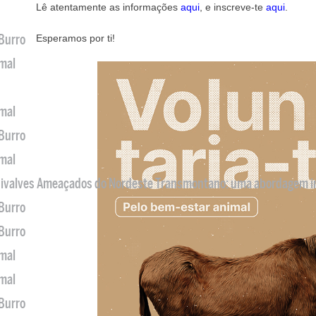
Lê atentamente as informações
aqui
, e inscreve-te
aqui
.
 Burro
Esperamos por ti!
imal
imal
 Burro
imal
 Bivalves Ameaçados do Nordeste Transmontano: uma abordagem i
 Burro
 Burro
imal
imal
 Burro