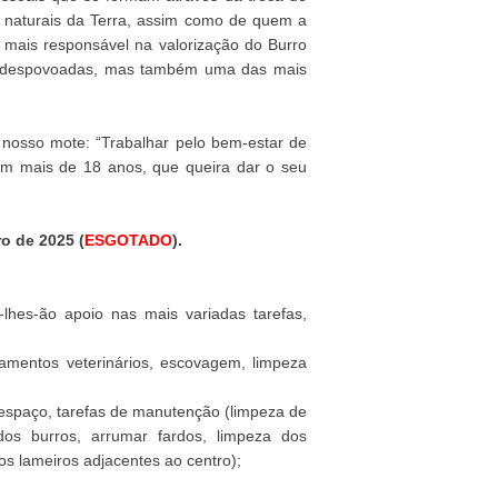
s naturais da Terra, assim como de quem a
 mais responsável na valorização do Burro
s despovoadas, mas também uma das mais
nosso mote: “Trabalhar pelo bem-estar de
om mais de 18 anos, que queira dar o seu
ro de 2025 (
ESGOTADO
).
hes-ão apoio nas mais variadas tarefas,
atamentos veterinários, escovagem, limpeza
 espaço, tarefas de manutenção (limpeza de
dos burros, arrumar fardos, limpeza dos
os lameiros adjacentes ao centro);