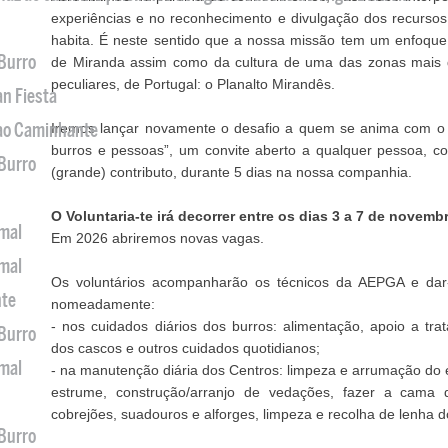
experiências e no reconhecimento e divulgação dos recurso
habita. É neste sentido que a nossa missão tem um enfoque
 Burro
de Miranda assim como da cultura de uma das zonas mai
peculiares, de Portugal: o Planalto Mirandês.
an Fiesta
 ao Caminhante
Iremos lançar novamente o desafio a quem se anima com o 
burros e pessoas”, um convite aberto a qualquer pessoa, c
 Burro
(grande) contributo, durante 5 dias na nossa companhia.
O Voluntaria-te irá decorrer entre os dias 3 a 7 de novemb
imal
Em 2026 abriremos novas vagas.
imal
Os voluntários acompanharão os técnicos da AEPGA e dar-l
nte
nomeadamente:
- nos cuidados diários dos burros: alimentação, apoio a tr
 Burro
dos cascos e outros cuidados quotidianos;
imal
- na manutenção diária dos Centros: limpeza e arrumação do
estrume, construção/arranjo de vedações, fazer a cama 
cobrejões, suadouros e alforges, limpeza e recolha de lenha d
 Burro