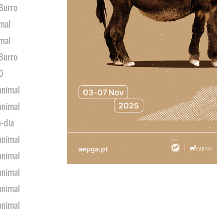
 Burro
imal
imal
 Burro
0
animal
animal
a-dia
animal
animal
animal
animal
animal