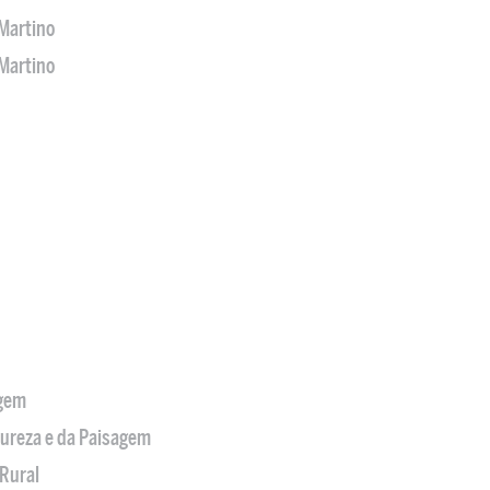
Martino
Martino
agem
tureza e da Paisagem
Rural