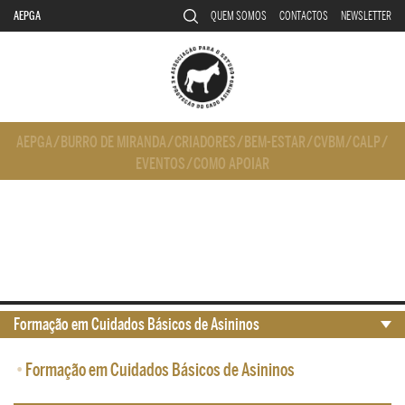
AEPGA
QUEM SOMOS
CONTACTOS
NEWSLETTER
AEPGA
/
BURRO DE MIRANDA
/
CRIADORES
/
BEM-ESTAR
/
CVBM
/
CALP
/
EVENTOS
/
COMO APOIAR
Formação em Cuidados Básicos de Asininos
•
Formação em Cuidados Básicos de Asininos