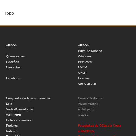
Topo
AEPGA
AEPGA
Burro de Miranda
Quem somos
Criadores
Ligações
Bem-estar
Contactos
CVBM
CALP
Facebook
Eventos
Como apoiar
Campanha de Apadrinhamento
Desenvolvido por
Loja
Álvaro Martino
Visitas/Caminhadas
e
Webprodz
ASINIFIRE
© 2019
Fichas informativas
Projetos
Fotografias de ©Cláudia Costa
Notícias
e ©AEPGA.