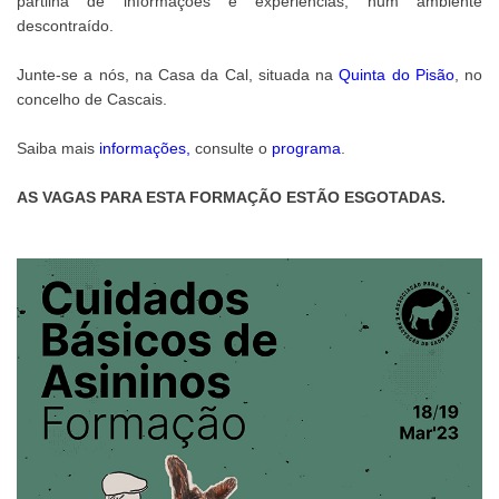
partilha de informações e experiências, num ambiente
descontraído.
Junte-se a nós, na Casa da Cal, situada na
Quinta do Pisão
, no
concelho de Cascais.
Saiba mais
informações
,
consulte o
programa
.
AS VAGAS PARA ESTA FORMAÇÃO ESTÃO ESGOTADAS.