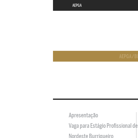
AEPGA
AEPGA
/
B
Apresentação
Vaga para Estágio Profissional 
Nordeste Burriqueiro