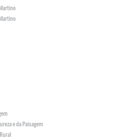
Martino
Martino
agem
tureza e da Paisagem
Rural