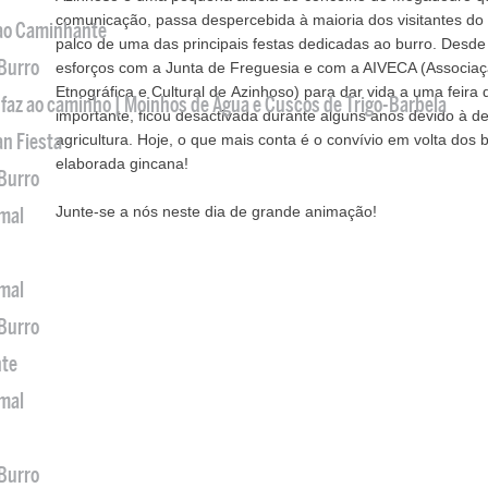
comunicação, passa despercebida à maioria dos visitantes do
 ao Caminhante
palco de uma das principais festas dedicadas ao burro. Desd
 Burro
esforços com a Junta de Freguesia e com a AIVECA (Associaçã
Etnográfica e Cultural de Azinhoso) para dar vida a uma feira
 faz ao caminho | Moinhos de Água e Cuscos de Trigo-Barbela
importante, ficou desactivada durante alguns anos devido à de
an Fiesta
agricultura. Hoje, o que mais conta é o convívio em volta dos 
elaborada gincana!
 Burro
Junte-se a nós neste dia de grande animação!
imal
imal
 Burro
nte
imal
 Burro