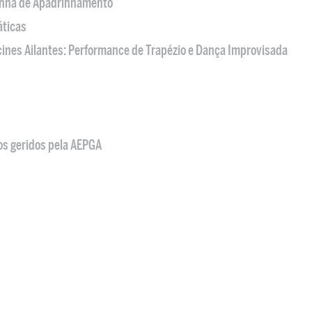
nha de Apadrinhamento
áticas
acines Ailantes: Performance de Trapézio e Dança Improvisada
os geridos pela AEPGA