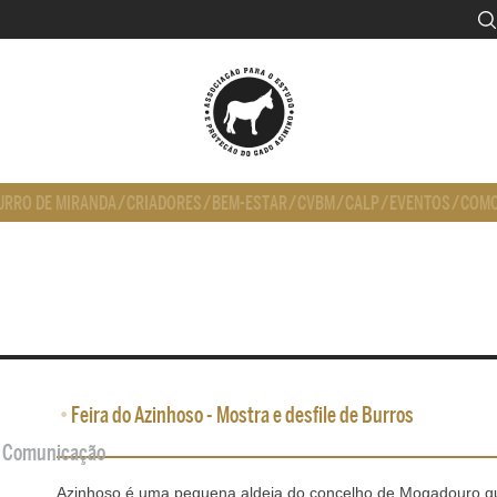
URRO DE MIRANDA
/
CRIADORES
/
BEM-ESTAR
/
CVBM
/
CALP
/
EVENTOS
/
COMO
•
Feira do Azinhoso - Mostra e desfile de Burros
de Comunicação
Azinhoso é uma pequena aldeia do concelho de Mogadouro que