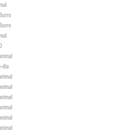
imal
 Burro
 Burro
imal
0
animal
a-dia
animal
animal
animal
animal
animal
animal