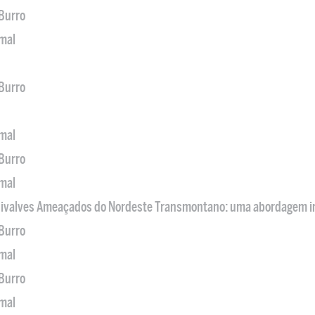
 Burro
imal
 Burro
imal
 Burro
imal
 Bivalves Ameaçados do Nordeste Transmontano: uma abordagem i
 Burro
imal
 Burro
imal