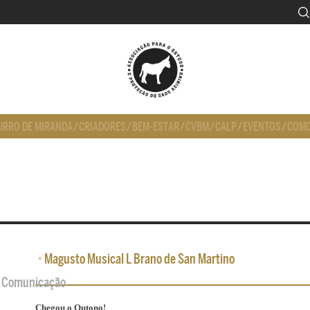
URRO DE MIRANDA
/
CRIADORES
/
BEM-ESTAR
/
CVBM
/
CALP
/
EVENTOS
/
COMO
•
Magusto Musical L Brano de San Martino
de Comunicação
Chegou o Outono!