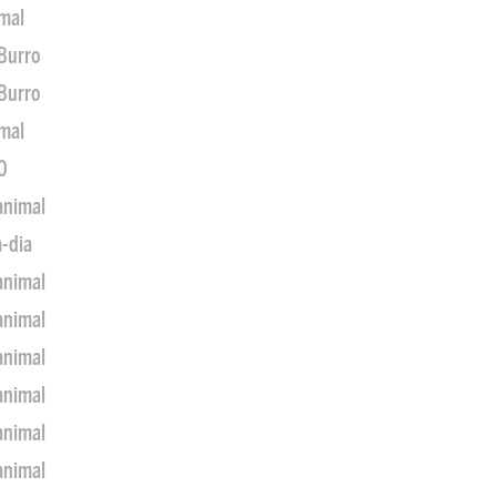
imal
 Burro
 Burro
imal
0
animal
a-dia
animal
animal
animal
animal
animal
animal