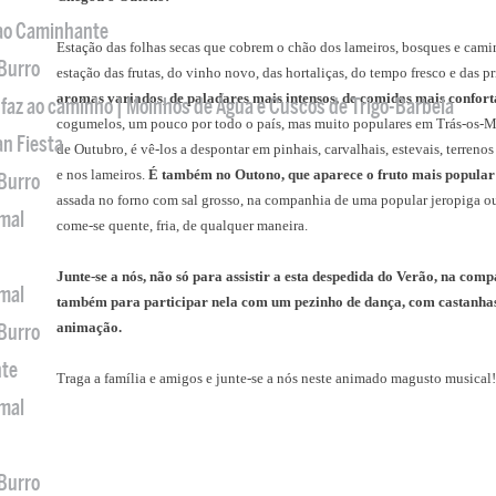
 ao Caminhante
Estação das folhas secas que cobrem o chão dos lameiros, bosques e cami
 Burro
estação das frutas, do vinho novo, das hortaliças, do tempo fresco e das p
aromas variados, de paladares mais intensos, de comidas mais confort
 faz ao caminho | Moinhos de Água e Cuscos de Trigo-Barbela
cogumelos, um pouco por todo o país, mas muito populares em Trás-os-Mo
an Fiesta
de Outubro, é vê-los a despontar em pinhais, carvalhais, estevais, terrenos
e nos lameiros.
É também no Outono, que aparece o fruto mais popular 
 Burro
assada no forno com sal grosso, na companhia de uma popular jeropiga o
imal
come-se quente, fria, de qualquer maneira.
Junte-se a nós, não só para assistir a esta despedida do Verão, na co
imal
também para participar nela com um pezinho de dança, com castanhas 
animação.
 Burro
nte
Traga a família e amigos e junte-se a nós neste animado magusto musical!
imal
 Burro