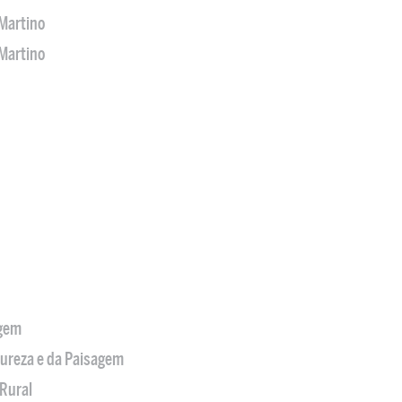
Martino
Martino
agem
tureza e da Paisagem
Rural