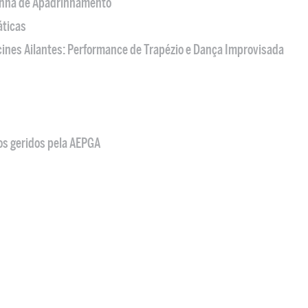
nha de Apadrinhamento
áticas
acines Ailantes: Performance de Trapézio e Dança Improvisada
os geridos pela AEPGA