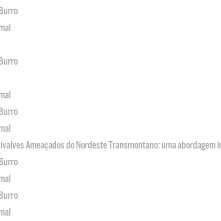
 Burro
imal
 Burro
imal
 Burro
imal
 Bivalves Ameaçados do Nordeste Transmontano: uma abordagem i
 Burro
imal
 Burro
imal