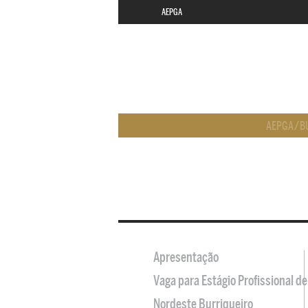
AEPGA
AEPGA
/
B
Apresentação
Vaga para Estágio Profissional 
Nordeste Burriqueiro