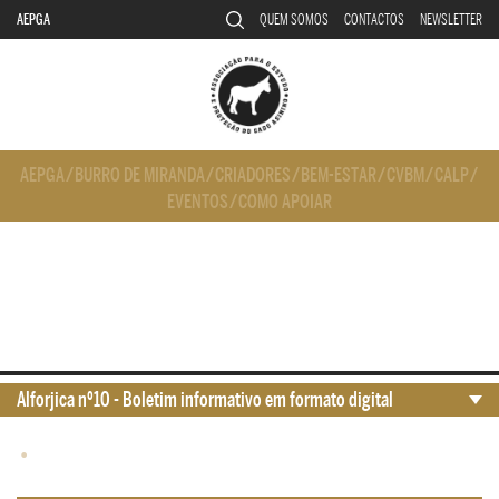
AEPGA
QUEM SOMOS
CONTACTOS
NEWSLETTER
AEPGA
/
BURRO DE MIRANDA
/
CRIADORES
/
BEM-ESTAR
/
CVBM
/
CALP
/
EVENTOS
/
COMO APOIAR
Alforjica nº10 - Boletim informativo em formato digital
•