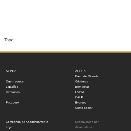
Topo
AEPGA
AEPGA
Burro de Miranda
Quem somos
Criadores
Ligações
Bem-estar
Contactos
CVBM
CALP
Facebook
Eventos
Como apoiar
Campanha de Apadrinhamento
Desenvolvido por
Loja
Álvaro Martino