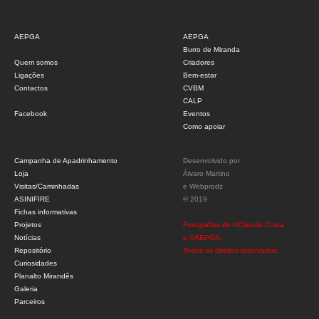
AEPGA
AEPGA
Burro de Miranda
Quem somos
Criadores
Ligações
Bem-estar
Contactos
CVBM
CALP
Facebook
Eventos
Como apoiar
Campanha de Apadrinhamento
Desenvolvido por
Loja
Álvaro Martino
Visitas/Caminhadas
e
Webprodz
ASINIFIRE
© 2019
Fichas informativas
Projetos
Fotografias de ©Cláudia Costa
Notícias
e ©AEPGA.
Repositório
Todos os direitos reservados.
Curiosidades
Planalto Mirandês
Galeria
Parceiros