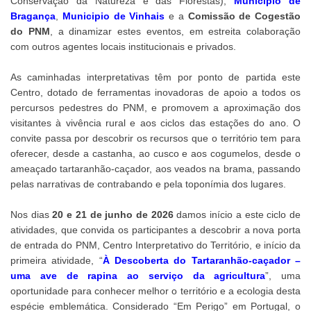
Conservação da Natureza e das Florestas),
Município de
Bragança
,
Municipio de Vinhais
e a
Comissão de Cogestão
do PNM
, a dinamizar estes eventos, em estreita colaboração
com outros agentes locais institucionais e privados.
As caminhadas interpretativas têm por ponto de partida este
Centro, dotado de ferramentas inovadoras de apoio a todos os
percursos pedestres do PNM, e promovem a aproximação dos
visitantes à vivência rural e aos ciclos das estações do ano. O
convite passa por descobrir os recursos que o território tem para
oferecer, desde a castanha, ao cusco e aos cogumelos, desde o
ameaçado tartaranhão-caçador, aos veados na brama, passando
pelas narrativas de contrabando e pela toponímia dos lugares.
Nos dias
20 e 21 de junho de 2026
damos início a este ciclo de
atividades, que convida os participantes a descobrir a nova porta
de entrada do PNM, Centro Interpretativo do Território, e início da
primeira atividade, “
À Descoberta do Tartaranhão-caçador –
uma ave de rapina ao serviço da agricultura
”, uma
oportunidade para conhecer melhor o território e a ecologia desta
espécie emblemática. Considerado “Em Perigo” em Portugal, o