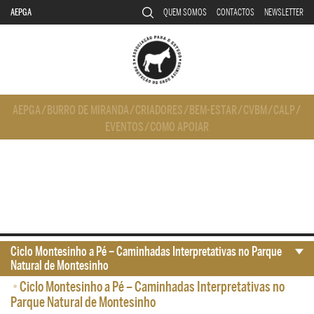
AEPGA
QUEM SOMOS
CONTACTOS
NEWSLETTER
AEPGA
/
BURRO DE MIRANDA
/
CRIADORES
/
BEM-ESTAR
/
CVBM
/
CALP
/
EVENTOS
/
COMO APOIAR
Ciclo Montesinho a Pé – Caminhadas Interpretativas no Parque
Natural de Montesinho
•
Ciclo Montesinho a Pé – Caminhadas Interpretativas no
Parque Natural de Montesinho