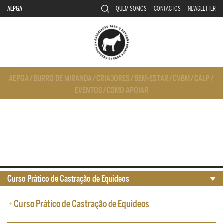
AEPGA
QUEM SOMOS
CONTACTOS
NEWSLETTER
AEPGA
/
BURRO DE MIRANDA
/
CRIADORES
/
BEM-ESTAR
/
CVBM
/
CALP
/
EVENTOS
/
COMO APOIAR
Curso Prático de Castração de Equideos
•
Curso Prático de Castração de Equideos