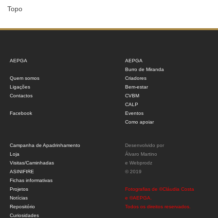
Topo
AEPGA
AEPGA
Burro de Miranda
Quem somos
Criadores
Ligações
Bem-estar
Contactos
CVBM
CALP
Facebook
Eventos
Como apoiar
Campanha de Apadrinhamento
Desenvolvido por
Loja
Álvaro Martino
Visitas/Caminhadas
e
Webprodz
ASINIFIRE
© 2019
Fichas informativas
Projetos
Fotografias de ©Cláudia Costa
Notícias
e ©AEPGA.
Repositório
Todos os direitos reservados.
Curiosidades