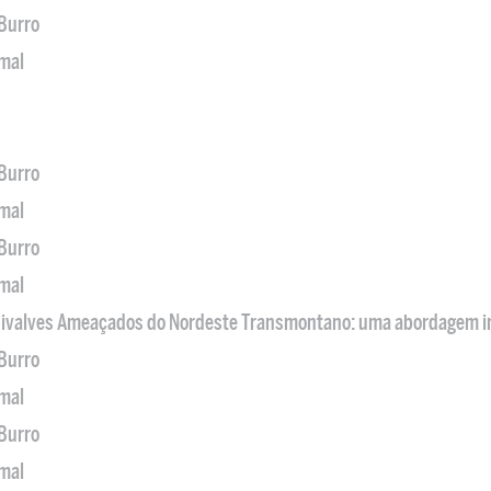
 Burro
imal
 Burro
imal
 Burro
imal
 Bivalves Ameaçados do Nordeste Transmontano: uma abordagem i
 Burro
imal
 Burro
imal