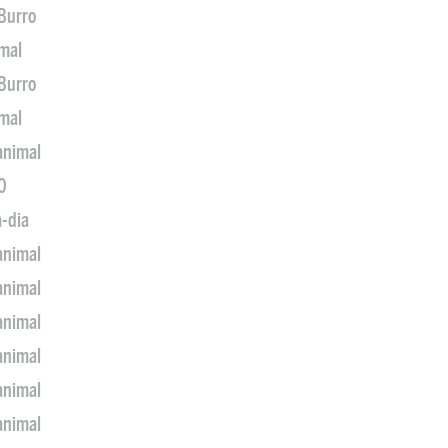
 Burro
imal
 Burro
imal
animal
0
a-dia
animal
animal
animal
animal
animal
animal