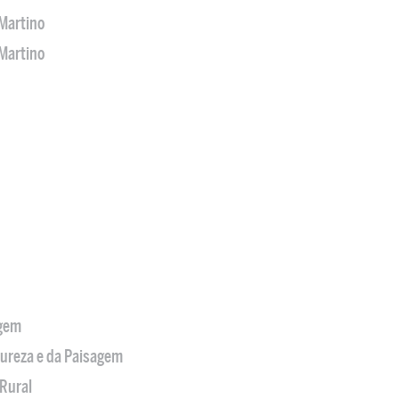
Martino
Martino
agem
tureza e da Paisagem
Rural