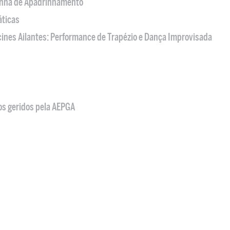
nha de Apadrinhamento
áticas
acines Ailantes: Performance de Trapézio e Dança Improvisada
os geridos pela AEPGA