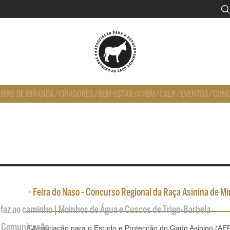
URRO DE MIRANDA
/
CRIADORES
/
BEM-ESTAR
/
CVBM
/
CALP
/
EVENTOS
/
COMO
•
Feira do Naso - Concurso Regional da Raça Asinina de Mi
 faz ao caminho | Moinhos de Água e Cuscos de Trigo-Barbela
de Comunicação
A Associação para o Estudo e Protecção do Gado Asinino (A