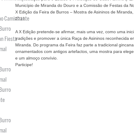
Município de Miranda do Douro e a Comissão de Festas da No
X Edição da Feira de Burros – Mostra de Asininos de Miranda
 ao Caminhante
2012.
 Burro
A X Edição pretende-se afirmar, mais uma vez, como uma inicia
an Fiesta
tradições e promover a única Raça de Asininos reconhecida e
Miranda. Do programa da Feira faz parte a tradicional gincana 
imal
ornamentados com antigos artefactos, uma mostra para elege
e um almoço convívio.
Participe!
 Burro
imal
 Burro
nte
 Burro
imal