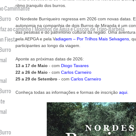
ritmo tranquilo dos burros.
 ao Caminhante
 Burro
O Nordeste Burriqueiro regressa em 2026 com novas datas. 
autonomia na companhia de dois Burros de Miranda é um conv
 faz ao caminho | Moinhos de Água e Cuscos de Trigo-Barbela
das pessoas e do património cultural da região. Uma aventur
an Fiesta
pela AEPGA e pela V
adiagem – Por Trilhos Mais Selvagens
, q
participantes ao longo da viagem.
 Burro
Aponte as próximas datas de 2026:
imal
13 a 17 de Maio
- com
Diogo Tavares
22 a 26 de Maio
- com
Carlos Carneiro
25 a 29 de Setembro
- com
Carlos Carneiro
imal
 Burro
Conheça todas as informações e formas de inscrição
aqui
.
nte
imal
 Burro