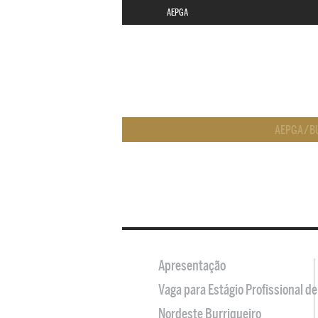
AEPGA
AEPGA
/
B
Apresentação
Vaga para Estágio Profissional 
Nordeste Burriqueiro