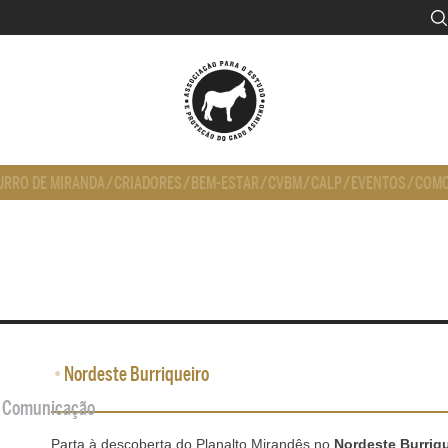
URRO DE MIRANDA
/
CRIADORES
/
BEM-ESTAR
/
CVBM
/
CALP
/
EVENTOS
/
COMO
•
Nordeste Burriqueiro
de Comunicação
Parta à descoberta do Planalto Mirandês no
Nordeste Burriq