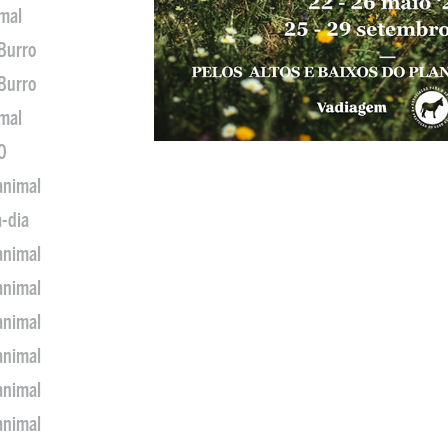
imal
 Burro
 Burro
imal
0
animal
a-dia
animal
animal
animal
animal
animal
animal