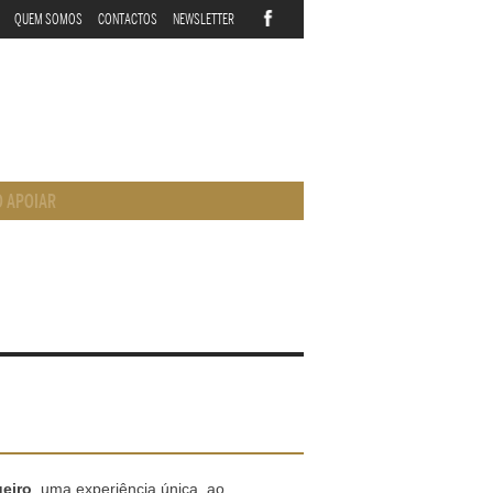
QUEM SOMOS
CONTACTOS
NEWSLETTER
 APOIAR
ueiro
, uma experiência única, ao