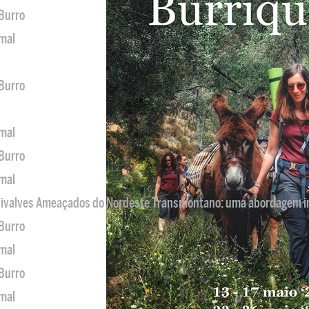
 Burro
imal
 Burro
imal
 Burro
imal
 Bivalves Ameaçados do Nordeste Transmontano: uma abordagem i
 Burro
imal
 Burro
imal