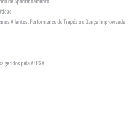
nha de Apadrinhamento
áticas
acines Ailantes: Performance de Trapézio e Dança Improvisada
os geridos pela AEPGA