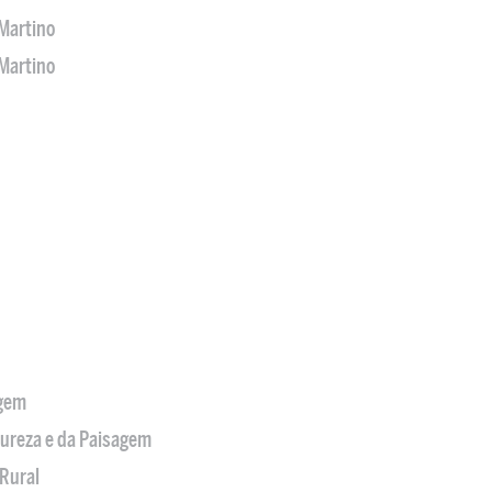
Martino
Martino
agem
tureza e da Paisagem
Rural