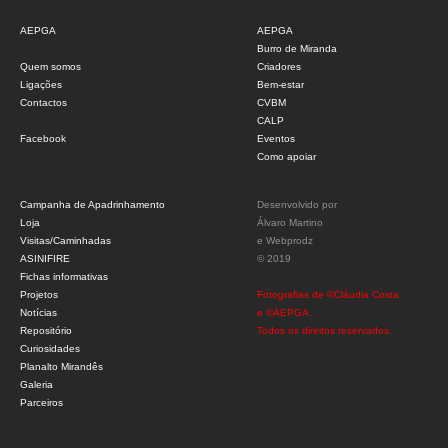
AEPGA
AEPGA
Burro de Miranda
Quem somos
Criadores
Ligações
Bem-estar
Contactos
CVBM
CALP
Facebook
Eventos
Como apoiar
Campanha de Apadrinhamento
Desenvolvido por
Loja
Álvaro Martino
Visitas/Caminhadas
e
Webprodz
ASINIFIRE
© 2019
Fichas informativas
Projetos
Fotografias de ©Cláudia Costa
Notícias
e ©AEPGA.
Repositório
Todos os direitos reservados.
Curiosidades
Planalto Mirandês
Galeria
Parceiros