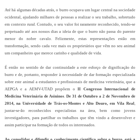
Até há algumas décadas atrás, o burro ocupava um lugar central na sociedade
ocidental, ajudando milhares de pessoas a realizar o seu trabalho, sobretudo
em contexto rural. Contudo, o seu valor foi raramente reconhecido, tendo-se
perpetuado até aos nossos dias a ideia de que o burro não passa do parente
menor do nobre cavalo. Felizmente, estas representações estão em
transformação, sendo cada vez mais os proprietários que vêm no seu animal
um companheiro que merece carinho e qualidade de vida.
É então no sentido de dar continuidade a este esforço de dignificação do
burro e de, portanto, responder à necessidade de dar formação especializada
sobre este animal a estudantes e profissionais de medicina veterinária, que a
AEPGA e a AEMV-UTAD propõem o
II Congresso Internacional de
Medicina Veterinária de Asininos
.
De 31 de Outubro a 2 de Novembro de
2014, na Universidade de Trás-os-Montes e Alto Douro, em Vila Real
,
juntar-se-ão reconhecidos especialistas na área, bem como jovens
investigadores, para partilhar os trabalhos que têm vindo a desenvolver e
assim participar na formação de todos os interessados.
Ao consolidar e difundir o conhecimento científico sobre o burro, está a