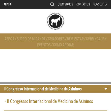
AEPGA
QUEM SOMOS
CONTACTOS
NEWSLETTER
AEPGA
/
BURRO DE MIRANDA
/
CRIADORES
/
BEM-ESTAR
/
CVBM
/
CALP
/
EVENTOS
/
COMO APOIAR
II Congresso Internacional de Medicina de Asininos
•
II Congresso Internacional de Medicina de Asininos