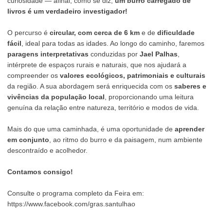
curiosidade — afinal, como se diz,
um burro carregado de
livros é um verdadeiro investigador!
O percurso é
circular, com cerca de 6 km
e de
dificuldade
fácil
, ideal para todas as idades. Ao longo do caminho, faremos
paragens interpretativas
conduzidas por
Jael Palhas
,
intérprete de espaços rurais e naturais, que nos ajudará a
compreender os
valores ecológicos, patrimoniais e culturais
da região. A sua abordagem será enriquecida com os
saberes e
vivências da população local
, proporcionando uma leitura
genuína da relação entre natureza, território e modos de vida.
Mais do que uma caminhada, é uma oportunidade de
aprender
em conjunto
, ao ritmo do burro e da paisagem, num ambiente
descontraído e acolhedor.
Contamos consigo!
Consulte o programa completo da Feira em:
https://www.facebook.com/gras.santulhao