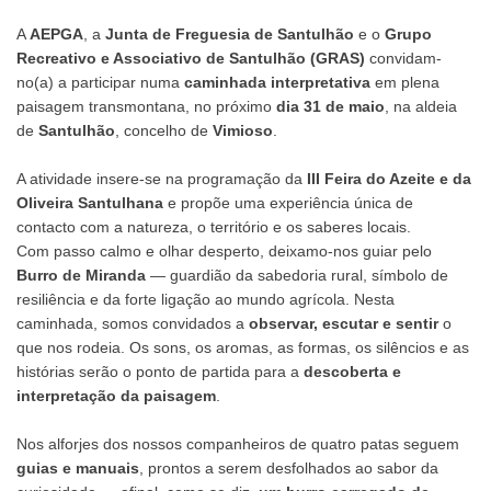
A
AEPGA
, a
Junta de Freguesia de Santulhão
e o
Grupo
Recreativo e Associativo de Santulhão (GRAS)
convidam-
no(a) a participar numa
caminhada interpretativa
em plena
paisagem transmontana, no próximo
dia 31 de maio
, na aldeia
de
Santulhão
, concelho de
Vimioso
.
A atividade insere-se na programação da
III Feira do Azeite e da
Oliveira Santulhana
e propõe uma experiência única de
contacto com a natureza, o território e os saberes locais.
Com passo calmo e olhar desperto, deixamo-nos guiar pelo
Burro de Miranda
— guardião da sabedoria rural, símbolo de
resiliência e da forte ligação ao mundo agrícola. Nesta
caminhada, somos convidados a
observar, escutar e sentir
o
que nos rodeia. Os sons, os aromas, as formas, os silêncios e as
histórias serão o ponto de partida para a
descoberta e
interpretação da paisagem
.
Nos alforjes dos nossos companheiros de quatro patas seguem
guias e manuais
, prontos a serem desfolhados ao sabor da