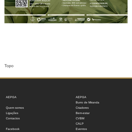
Topo
AEPGA
AEPGA
Burro de Miranda
Quem somos
Criadores
Ligações
Bem-estar
Contactos
CVBM
CALP
Facebook
Eventos