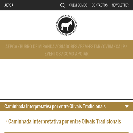
AEPGA
QUEM SOMOS
CONTACTOS
NEWSLETTER
AEPGA
/
BURRO DE MIRANDA
/
CRIADORES
/
BEM-ESTAR
/
CVBM
/
CALP
/
EVENTOS
/
COMO APOIAR
Caminhada Interpretativa por entre Olivais Tradicionais
•
Caminhada Interpretativa por entre Olivais Tradicionais