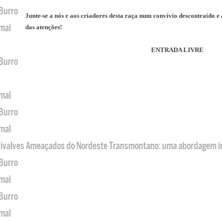
 Burro
Junte-se a nós e aos criadores desta raça num convívio descontraído e
imal
das atenções!
ENTRADA LIVRE
 Burro
imal
 Burro
imal
 Bivalves Ameaçados do Nordeste Transmontano: uma abordagem i
 Burro
imal
 Burro
imal