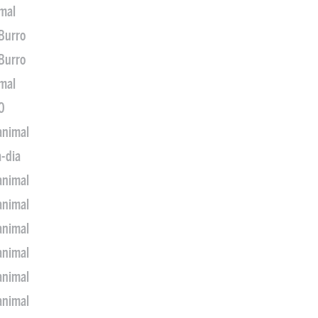
imal
 Burro
 Burro
imal
0
animal
a-dia
animal
animal
animal
animal
animal
animal