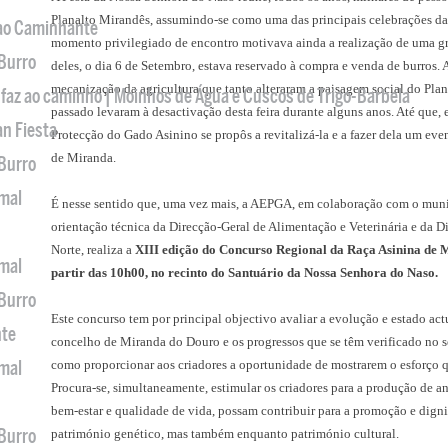
Planalto Mirandês, assumindo-se como uma das principais celebrações da 
 ao Caminhante
momento privilegiado de encontro motivava ainda a realização de uma gr
 Burro
deles, o dia 6 de Setembro, estava reservado à compra e venda de burros. A
mecanização da agricultura que tanto alteraram a paisagem social do Plan
 faz ao caminho | Moinhos de Água e Cuscos de Trigo-Barbela
passado levaram à desactivação desta feira durante alguns anos. Até que,
an Fiesta
Protecção do Gado Asinino se propôs a revitalizá-la e a fazer dela um ev
de Miranda.
 Burro
imal
É nesse sentido que, uma vez mais, a AEPGA, em colaboração com o muni
orientação técnica da Direcção-Geral de Alimentação e Veterinária e da D
Norte, realiza a
XIII edição do Concurso Regional da Raça Asinina de M
imal
partir das 10h00, no recinto do Santuário da Nossa Senhora do Naso.
 Burro
Este concurso tem por principal objectivo avaliar a evolução e estado act
nte
concelho de Miranda do Douro e os progressos que se têm verificado no
imal
como proporcionar aos criadores a oportunidade de mostrarem o esforço 
Procura-se, simultaneamente, estimular os criadores para a produção de ani
bem-estar e qualidade de vida, possam contribuir para a promoção e digni
 Burro
património genético, mas também enquanto património cultural.