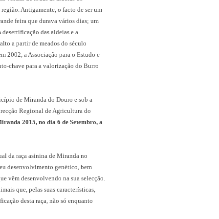
região. Antigamente, o facto de ser um
ande feira que durava vários dias; um
 desertificação das aldeias e a
alto a partir de meados do século
 em 2002, a Associação para o Estudo e
ento-chave para a valorização do Burro
cípio de Miranda do Douro e sob a
irecção Regional de Agricultura do
iranda 2015, no dia 6 de Setembro, a
ual da raça asinina de Miranda no
 seu desenvolvimento genético, bem
que vêm desenvolvendo na sua selecção.
mais que, pelas suas características,
ficação desta raça, não só enquanto