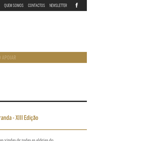
QUEM SOMOS
CONTACTOS
NEWSLETTER
 APOIAR
anda - XIII Edição
as vindas de todas as aldeias do