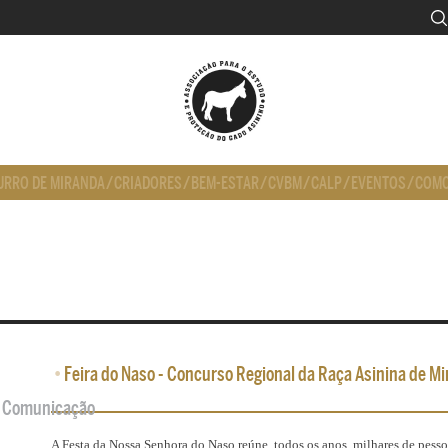
URRO DE MIRANDA
/
CRIADORES
/
BEM-ESTAR
/
CVBM
/
CALP
/
EVENTOS
/
COMO
•
Feira do Naso - Concurso Regional da Raça Asinina de Mir
de Comunicação
A Festa da Nossa Senhora do Naso reúne, todos os anos, milhares de pesso