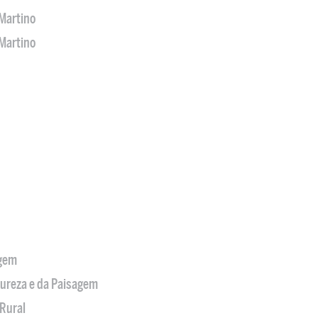
Martino
Martino
agem
tureza e da Paisagem
Rural