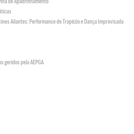
nha de Apadrinhamento
áticas
acines Ailantes: Performance de Trapézio e Dança Improvisada
os geridos pela AEPGA