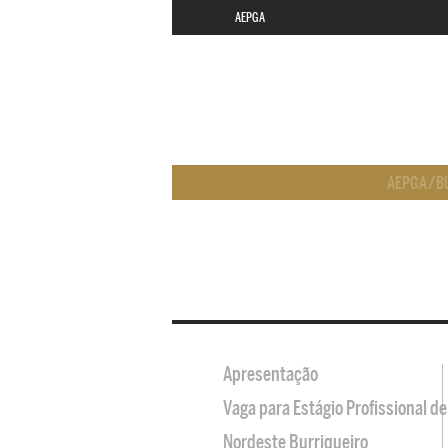
AEPGA
AEPGA
/
B
Apresentação
Vaga para Estágio Profissional 
Nordeste Burriqueiro