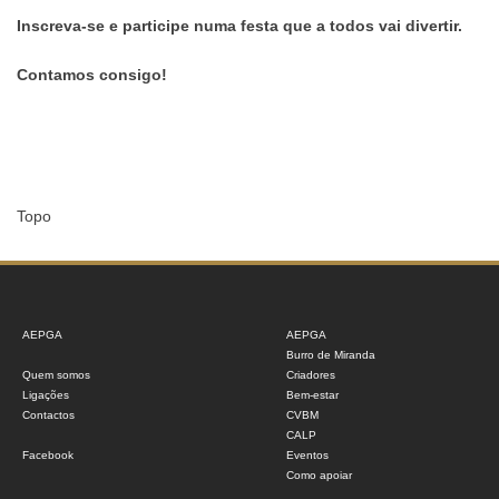
Inscreva-se e
participe numa festa que a todos vai divertir.
Contamos consigo!
Topo
AEPGA
AEPGA
Burro de Miranda
Quem somos
Criadores
Ligações
Bem-estar
Contactos
CVBM
CALP
Facebook
Eventos
Como apoiar