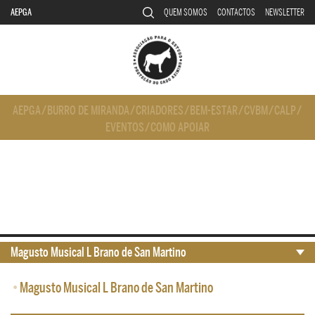
AEPGA
QUEM SOMOS
CONTACTOS
NEWSLETTER
AEPGA
/
BURRO DE MIRANDA
/
CRIADORES
/
BEM-ESTAR
/
CVBM
/
CALP
/
EVENTOS
/
COMO APOIAR
Magusto Musical L Brano de San Martino
•
Magusto Musical L Brano de San Martino