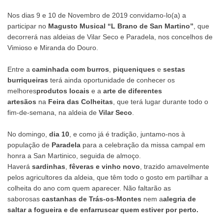
Nos dias 9 e 10 de Novembro de 2019 convidamo-lo(a) a
participar no
Magusto Musical “L Brano de San Martino”
, que
decorrerá nas aldeias de Vilar Seco e Paradela, nos concelhos de
Vimioso e Miranda do Douro.
Entre a
caminhada com burros
,
piqueniques
e
sestas
burriqueiras
terá ainda oportunidade de conhecer os
melhores
produtos locais
e a
arte de diferentes
artesãos
na
Feira das Colheitas
, que terá lugar durante todo o
fim-de-semana, na aldeia de
Vilar Seco
.
No domingo,
dia 10
, e como já é tradição, juntamo-nos à
população de
Paradela
para a celebração da missa campal em
honra a San Martinico, seguida de almoço.
Haverá
sardinhas
,
fêveras e vinho novo
, trazido amavelmente
pelos agricultores da aldeia, que têm todo o gosto em partilhar a
colheita do ano com quem aparecer. Não faltarão as
saborosas
castanhas de Trás-os-Montes
nem a
alegria de
saltar a fogueira e de enfarruscar quem estiver por perto.