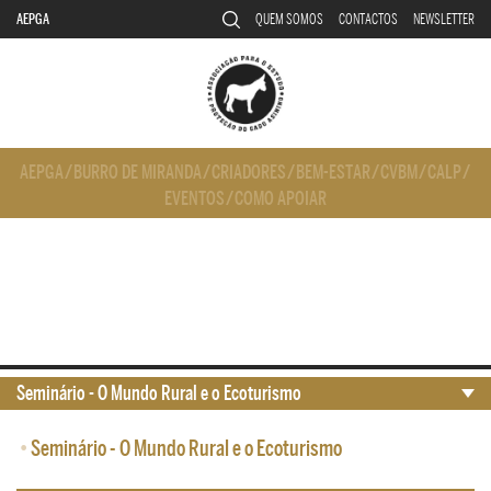
AEPGA
QUEM SOMOS
CONTACTOS
NEWSLETTER
AEPGA
/
BURRO DE MIRANDA
/
CRIADORES
/
BEM-ESTAR
/
CVBM
/
CALP
/
EVENTOS
/
COMO APOIAR
Seminário - O Mundo Rural e o Ecoturismo
•
Seminário - O Mundo Rural e o Ecoturismo