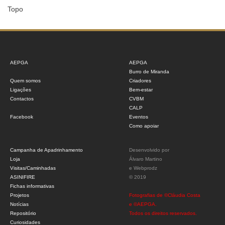
Topo
AEPGA
AEPGA
Burro de Miranda
Quem somos
Criadores
Ligações
Bem-estar
Contactos
CVBM
CALP
Facebook
Eventos
Como apoiar
Campanha de Apadrinhamento
Desenvolvido por
Loja
Álvaro Martino
Visitas/Caminhadas
e
Webprodz
ASINIFIRE
© 2019
Fichas informativas
Projetos
Fotografias de ©Cláudia Costa
Notícias
e ©AEPGA.
Repositório
Todos os direitos reservados.
Curiosidades