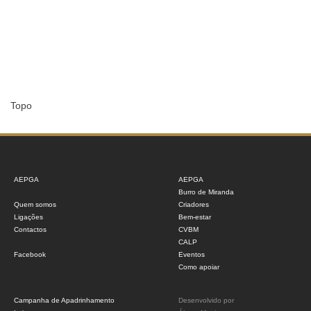
Topo
AEPGA
AEPGA
Burro de Miranda
Quem somos
Criadores
Ligações
Bem-estar
Contactos
CVBM
CALP
Facebook
Eventos
Como apoiar
Campanha de Apadrinhamento
Desenvolvido por