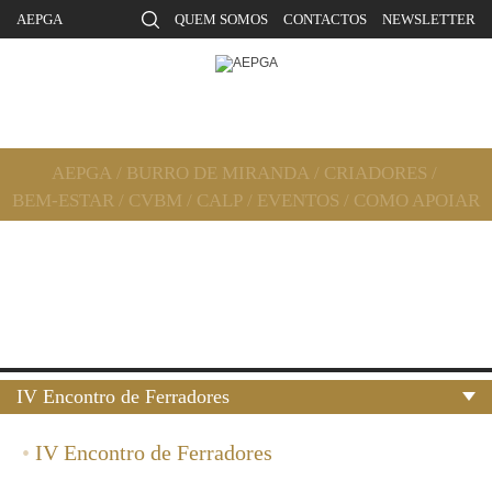
AEPGA
QUEM SOMOS
CONTACTOS
NEWSLETTER
AEPGA
/
BURRO DE MIRANDA
/
CRIADORES
/
BEM-ESTAR
/
CVBM
/
CALP
/
EVENTOS
/
COMO APOIAR
IV Encontro de Ferradores
•
IV Encontro de Ferradores