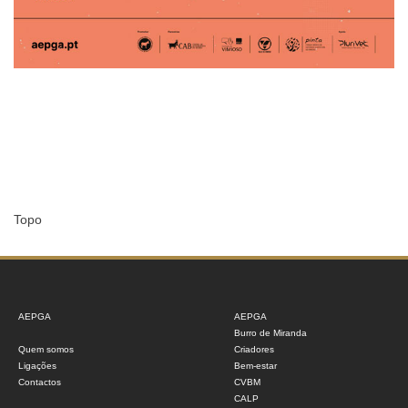
Topo
AEPGA
AEPGA
Burro de Miranda
Quem somos
Criadores
Ligações
Bem-estar
Contactos
CVBM
CALP