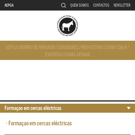
AEPGA
QUEM SOMOS
CONTACTOS
NEWSLETTER
AEPGA
/
BURRO DE MIRANDA
/
CRIADORES
/
BEM-ESTAR
/
CVBM
/
CALP
/
EVENTOS
/
COMO APOIAR
Formaçao em cercas eléctricas
•
Formaçao em cercas eléctricas