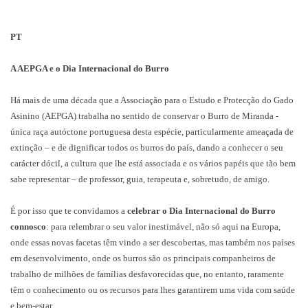
PT
A AEPGA e o Dia Internacional do Burro
Há mais de uma década que a Associação para o Estudo e Protecção do Gado
Asinino (AEPGA) trabalha no sentido de conservar o Burro de Miranda -
única raça autóctone portuguesa desta espécie, particularmente ameaçada de
extinção – e de dignificar todos os burros do país, dando a conhecer o seu
carácter dócil, a cultura que lhe está associada e os vários papéis que tão bem
sabe representar – de professor, guia, terapeuta e, sobretudo, de amigo.
É por isso que te convidamos a
celebrar o Dia Internacional do Burro
connosco
: para relembrar o seu valor inestimável, não só aqui na Europa,
onde essas novas facetas têm vindo a ser descobertas, mas também nos países
em desenvolvimento, onde os burros são os principais companheiros de
trabalho de milhões de famílias desfavorecidas que, no entanto, raramente
têm o conhecimento ou os recursos para lhes garantirem uma vida com saúde
e bem-estar.