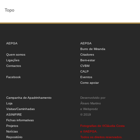
Topo
AEPGA
AEPGA
Burro de Miranda
Quem somos
Criadores
Ligações
Bem-estar
Contactos
CVBM
CALP
Facebook
Eventos
Como apoiar
Campanha de Apadrinhamento
Desenvolvido por
Loja
Álvaro Martino
Visitas/Caminhadas
e
Webprodz
ASINIFIRE
© 2019
Fichas informativas
Projetos
Fotografias de ©Cláudia Costa
Notícias
e ©AEPGA.
Repositório
Todos os direitos reservados.