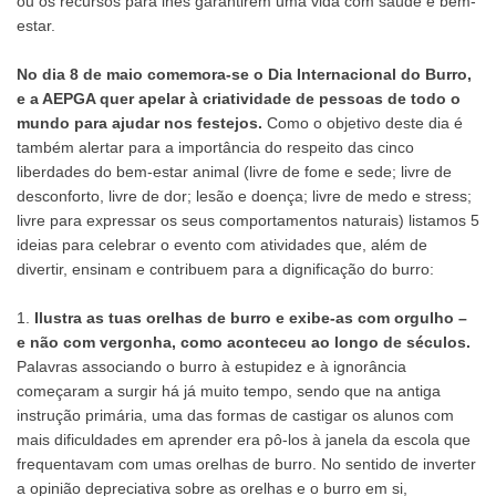
ou os recursos para lhes garantirem uma vida com saúde e bem-
estar.
No dia 8 de maio comemora-se o Dia Internacional do Burro,
e a AEPGA quer apelar à criatividade de pessoas de todo o
mundo para ajudar nos festejos.
Como o objetivo deste dia é
também alertar para a importância do respeito das cinco
liberdades do bem-estar animal (livre de fome e sede; livre de
desconforto, livre de dor; lesão e doença; livre de medo e stress;
livre para expressar os seus comportamentos naturais) listamos 5
ideias para celebrar o evento com atividades que, além de
divertir, ensinam e contribuem para a dignificação do burro:
1.
Ilustra as tuas orelhas de burro e exibe-as com orgulho –
e não com vergonha, como aconteceu ao longo de séculos.
Palavras associando o burro à estupidez e à ignorância
começaram a surgir há já muito tempo, sendo que na antiga
instrução primária, uma das formas de castigar os alunos com
mais dificuldades em aprender era pô-los à janela da escola que
frequentavam com umas orelhas de burro. No sentido de inverter
a opinião depreciativa sobre as orelhas e o burro em si,