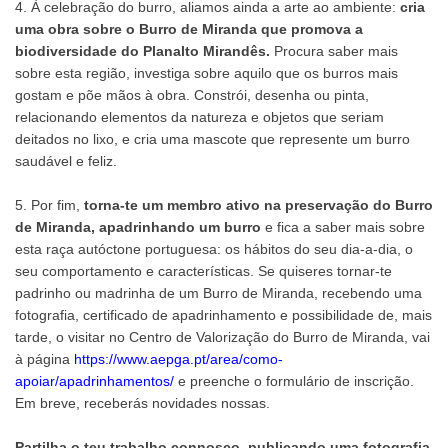
4. À celebração do burro, aliamos ainda a arte ao ambiente:
cria
uma obra sobre o Burro de Miranda que promova a
biodiversidade do Planalto Mirandês.
Procura saber mais
sobre esta região, investiga sobre aquilo que os burros mais
gostam e põe mãos à obra. Constrói, desenha ou pinta,
relacionando elementos da natureza e objetos que seriam
deitados no lixo, e cria uma mascote que represente um burro
saudável e feliz.
5. Por fim,
torna-te um membro ativo na preservação do Burro
de Miranda, apadrinhando um burro
e fica a saber mais sobre
esta raça autóctone portuguesa: os hábitos do seu dia-a-dia, o
seu comportamento e características. Se quiseres tornar-te
padrinho ou madrinha de um Burro de Miranda, recebendo uma
fotografia, certificado de apadrinhamento e possibilidade de, mais
tarde, o visitar no Centro de Valorização do Burro de Miranda, vai
à página
https://www.aepga.pt/area/como-
apoiar/apadrinhamentos/
e preenche o formulário de inscrição.
Em breve, receberás novidades nossas.
Partilha o teu trabalho connosco, publicando uma fotografia