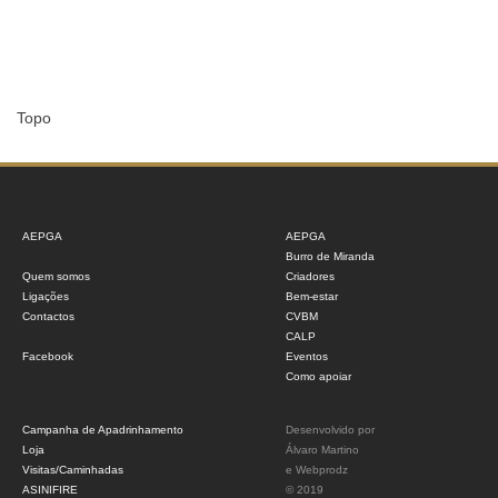
Topo
AEPGA
AEPGA
Burro de Miranda
Quem somos
Criadores
Ligações
Bem-estar
Contactos
CVBM
CALP
Facebook
Eventos
Como apoiar
Campanha de Apadrinhamento
Desenvolvido por
Loja
Álvaro Martino
Visitas/Caminhadas
e
Webprodz
ASINIFIRE
© 2019