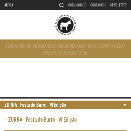
AEPGA
QUEM SOMOS
CONTACTOS
NEWSLETTER
AEPGA
/
BURRO DE MIRANDA
/
CRIADORES
/
BEM-ESTAR
/
CVBM
/
CALP
/
EVENTOS
/
COMO APOIAR
ZURRA - Festa do Burro - VI Edição
•
ZURRA - Festa do Burro - VI Edição