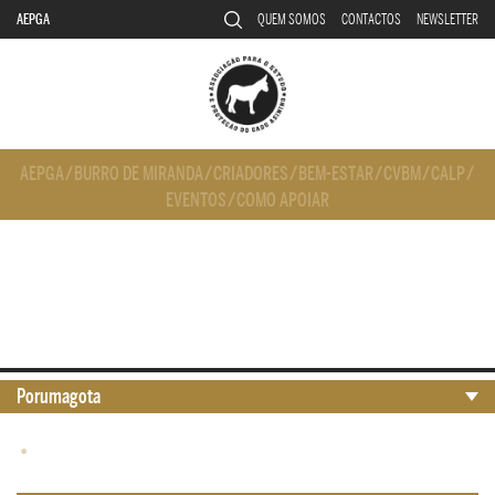
AEPGA
QUEM SOMOS
CONTACTOS
NEWSLETTER
AEPGA
/
BURRO DE MIRANDA
/
CRIADORES
/
BEM-ESTAR
/
CVBM
/
CALP
/
EVENTOS
/
COMO APOIAR
Porumagota
•