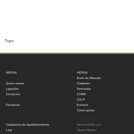
Topo
AEPGA
AEPGA
Burro de Miranda
Quem somos
Criadores
Ligações
Bem-estar
Contactos
CVBM
CALP
Facebook
Eventos
Como apoiar
Campanha de Apadrinhamento
Desenvolvido por
Loja
Álvaro Martino