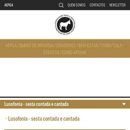
AEPGA
QUEM SOMOS
CONTACTOS
NEWSLETTER
AEPGA
/
BURRO DE MIRANDA
/
CRIADORES
/
BEM-ESTAR
/
CVBM
/
CALP
/
EVENTOS
/
COMO APOIAR
Lusofonia - sesta contada e cantada
•
Lusofonia - sesta contada e cantada