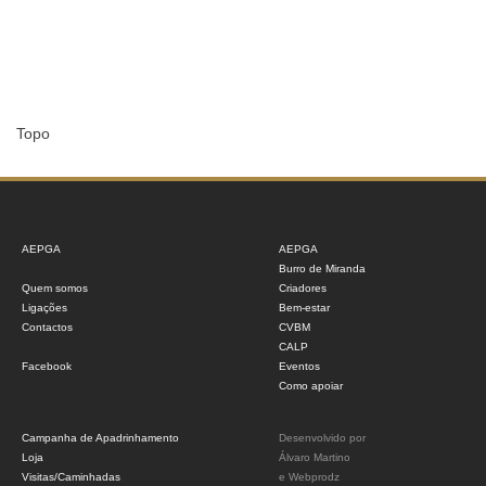
Topo
AEPGA
AEPGA
Burro de Miranda
Quem somos
Criadores
Ligações
Bem-estar
Contactos
CVBM
CALP
Facebook
Eventos
Como apoiar
Campanha de Apadrinhamento
Desenvolvido por
Loja
Álvaro Martino
Visitas/Caminhadas
e
Webprodz