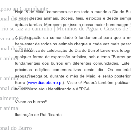
Apoio ao Caminhante
Hoje, 8 de Maio, comemora-se em todo o mundo o Dia do Bu
onal do Burro
o valor destes animais, dóceis, fiéis, estóicos e desde s
árduas tarefas. Merecem por isso a nossa maior homenagem!
rio se faz ao caminho | Moinhos de Água e Cuscos de 
vera an Fiesta
A participação da comunidade é fundamental para que a me
bem-estar de todos os animais chegue a cada vez mais pesso
onal do Burro
esta iniciativa de celebração do Dia do Burro! Envie-nos fotog
qualquer forma de expressão artística, sob o tema "Burros pe
ar animal
fundamentais dos burros em diferentes comunidades. Est
próximas edições comemorativas deste dia. Os conteú
aepga@aepga.pt, durante o mês de Maio, e serão posteriorm
ar animal
Burro (
www.diadoburro.pt
). Visite-o! Poderá também publicar
onal do Burro
#diadoburro e/ou identificando a AEPGA.
ralmente
Vivam os burros!!!
ar animal
Ilustração de Rui Ricardo
onal do Burro