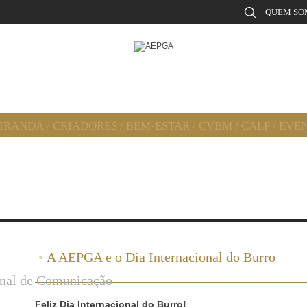
QUEM SO
MIRANDA
/
CRIADORES
/
BEM-ESTAR
/
CVBM
/
CALP
/
EVE
•
A AEPGA e o Dia Internacional do Burro
onal de Comunicação
Feliz Dia Internacional do Burro!