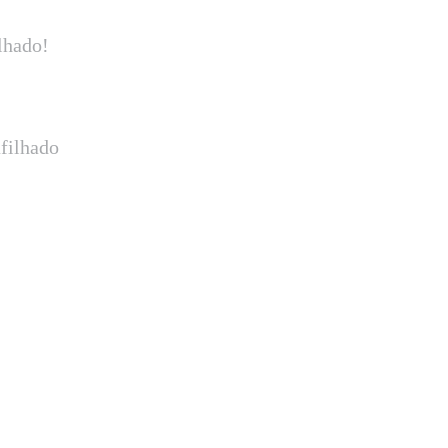
lhado!
filhado