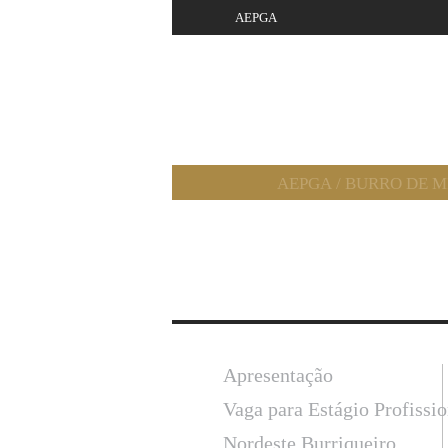
AEPGA
AEPGA
/
BURRO DE 
Apresentação
Vaga para Estágio Profissi
Nordeste Burriqueiro