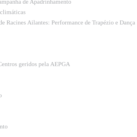
ampanha de Apadrinhamento
 climáticas
o de Racines Ailantes: Performance de Trapézio e Danç
 Centros geridos pela AEPGA
o
nto