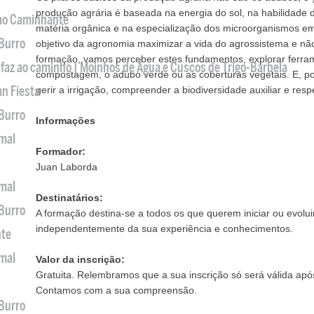
produção agrária é baseada na energia do sol, na habilidade 
 ao Caminhante
matéria orgânica e na especialização dos microorganismos em "
 Burro
objetivo da agronomia maximizar a vida do agrossistema e não 
formação, vamos perceber estes fundamentos, explorar ferra
 faz ao caminho | Moinhos de Água e Cuscos de Trigo-Barbela
compostagem, o adubo verde ou as coberturas vegetais. E, p
an Fiesta
gerir a irrigação, compreender a biodiversidade auxiliar e res
 Burro
Informações
imal
Formador:
Juan Laborda
imal
Destinatários:
 Burro
A formação destina-se a todos os que querem iniciar ou evoluir
independentemente da sua experiência e conhecimentos.
nte
imal
Valor da inscrição:
Gratuita. Relembramos que a sua inscrição só será válida apó
Contamos com a sua compreensão.
 Burro