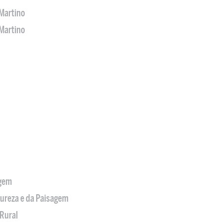
Martino
Martino
agem
tureza e da Paisagem
Rural