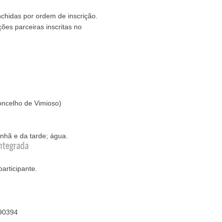
chidas por ordem de inscrição.
ões parceiras inscritas no
oncelho de Vimioso)
nhã e da tarde; água.
ntegrada
articipante.
790394