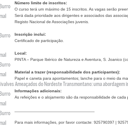
Número limite de inscritos:
 Burro
O curso terá um máximo de 15 inscritos. As vagas serão preen
imal
Será dada prioridade aos dirigentes e associados das associaç
Registo Nacional de Associações juvenis.
Inscrição inclui:
 Burro
Certificado de participação.
Local:
imal
PINTA – Parque Ibérico de Natureza e Aventura, S. Joanico (c
 Burro
Material a trazer (responsabilidade dos participantes):
imal
Papel e caneta para apontamentos; lanche para o meio da ma
 Bivalves Ameaçados do Nordeste Transmontano: uma abordagem i
Informações adicionais:
 Burro
As refeições e o alojamento são da responsabilidade de cada p
imal
___________________________________
 Burro
imal
Para mais informações, por favor contacte: 925790397 | 925