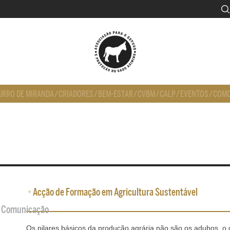
URRO DE MIRANDA
/
CRIADORES
/
BEM-ESTAR
/
CVBM
/
CALP
/
EVENTOS
/
COMO
•
Acção de Formação em Agricultura Sustentável
de Comunicação
Os pilares básicos da produção agrária não são os adubos, o g