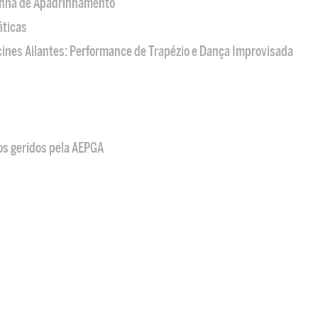
nha de Apadrinhamento
áticas
acines Ailantes: Performance de Trapézio e Dança Improvisada
os geridos pela AEPGA