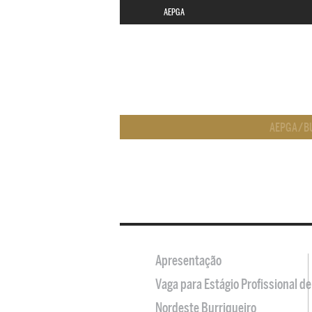
AEPGA
AEPGA
/
B
Apresentação
Vaga para Estágio Profissional 
Nordeste Burriqueiro