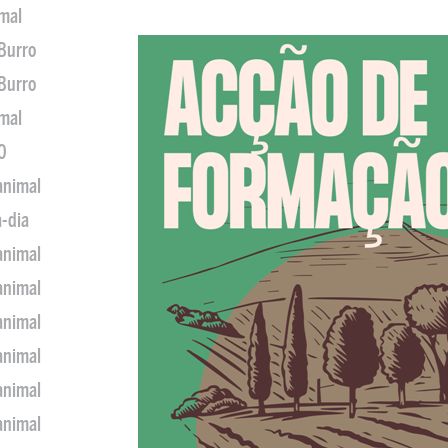
imal
 Burro
 Burro
imal
0
animal
a-dia
animal
animal
animal
animal
animal
animal