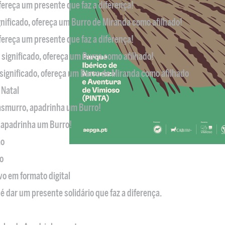
ofereça um presente que faz a diferença!
nificado, ofereça um Burro de Miranda como afilhado!
ofereça um presente que faz a diferença!
significado, ofereça um Burro como afilhado!
significado, ofereça um Burro de Miranda como afilhado
 Natal
casmurro, apadrinha um Burro!
, apadrinha um Burro!
ão
o
ivo em formato digital
é dar um presente solidário que faz a diferença.