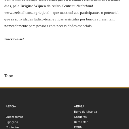
dias, pela Brigitte Wijnen do
Asino Centrum Nederland
-
www.ezelstalhansengrietje.nl
– que mostrará aos participantes o potencial
que as actividades lúdico-terapêuticas assistidas por burros apresentam,
nomeadamente para pessoas com necessidades especiais.
Inscreva-se!
Topo
AEPGA
AEPGA
Burro de Miranda
Quem somos
Criadores
Ligações
Bem-estar
Contactos
CVBM