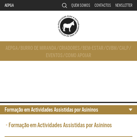
AEPGA
QUEM SOMOS
CONTACTOS
NEWSLETTER
AEPGA
/
BURRO DE MIRANDA
/
CRIADORES
/
BEM-ESTAR
/
CVBM
/
CALP
/
EVENTOS
/
COMO APOIAR
Formação em Actividades Assistidas por Asininos
•
Formação em Actividades Assistidas por Asininos