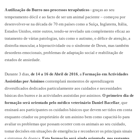
A utilização do Burro nos processos terapêuticos
- graças ao seu
temperamento dócil e ao facto de ser um animal paciente – começou por
desenvolver-se na década de 70 em países como a Suíça, Inglaterra, Itália,
Estados Unidos, entre outros, tendo-se revelado um complemento eficaz ao
tratamento de várias patologias, tais como o autismo, o défice de atenção, a
distrofia muscular, a hiperactividade ou o síndrome de Down, mas também
desordens emocionais, problemas de adaptação social e reabilitação de
estados de ansiedade.
Durante 3 dias,
de 14 a 16 de Abril de 2016
, a
Formação em Actividades
Assistidas por Asininos
contemplará momentos de aprendizagem
diversificados dedicados particularmente aos cuidados e necessidades
básicas dos burros e às actividades assistidas por asininos.
O primeiro dia de
formação será orientado pelo médico veterinário Daniel Bacellar
, que
ensinará aos participantes os cuidados básicos que devem ser tidos em conta
enquanto criador ou proprietário de um asinino bem como capacitá-lo para
avaliar os problemas que possam ocorrer com os animais ao seu cuidado,
tomar decisões em situações de emergência e reconhecer os principais sinais
e sintomas de doença.
Esta formação será ainda orientada, nos restantes