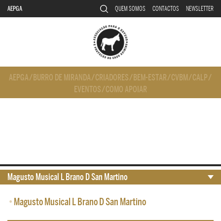
AEPGA
QUEM SOMOS
CONTACTOS
NEWSLETTER
AEPGA
/
BURRO DE MIRANDA
/
CRIADORES
/
BEM-ESTAR
/
CVBM
/
CALP
/
EVENTOS
/
COMO APOIAR
Magusto Musical L Brano D San Martino
•
Magusto Musical L Brano D San Martino