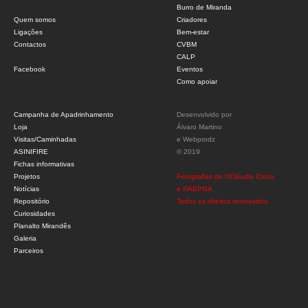
Burro de Miranda
Quem somos
Criadores
Ligações
Bem-estar
Contactos
CVBM
CALP
Facebook
Eventos
Como apoiar
Campanha de Apadrinhamento
Desenvolvido por
Loja
Álvaro Martino
Visitas/Caminhadas
e
Webprodz
ASINIFIRE
© 2019
Fichas informativas
Projetos
Fotografias de ©Cláudia Costa
Notícias
e ©AEPGA.
Repositório
Todos os direitos reservados.
Curiosidades
Planalto Mirandês
Galeria
Parceiros