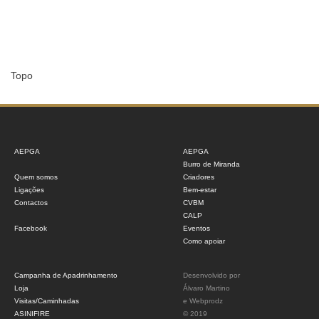
Topo
AEPGA
AEPGA
Burro de Miranda
Quem somos
Criadores
Ligações
Bem-estar
Contactos
CVBM
CALP
Facebook
Eventos
Como apoiar
Campanha de Apadrinhamento
Desenvolvido por
Loja
Álvaro Martino
Visitas/Caminhadas
e
Webprodz
ASINIFIRE
© 2019