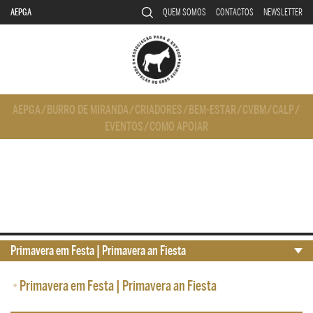
AEPGA
QUEM SOMOS
CONTACTOS
NEWSLETTER
AEPGA
/
BURRO DE MIRANDA
/
CRIADORES
/
BEM-ESTAR
/
CVBM
/
CALP
/
EVENTOS
/
COMO APOIAR
Primavera em Festa | Primavera an Fiesta
•
Primavera em Festa | Primavera an Fiesta