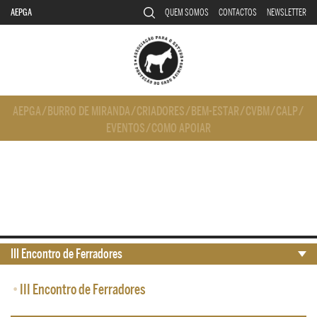
AEPGA
QUEM SOMOS
CONTACTOS
NEWSLETTER
AEPGA
/
BURRO DE MIRANDA
/
CRIADORES
/
BEM-ESTAR
/
CVBM
/
CALP
/
EVENTOS
/
COMO APOIAR
III Encontro de Ferradores
•
III Encontro de Ferradores