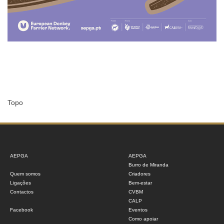
Topo
AEPGA
AEPGA
Burro de Miranda
Quem somos
Criadores
Ligações
Bem-estar
Contactos
CVBM
CALP
Facebook
Eventos
Como apoiar