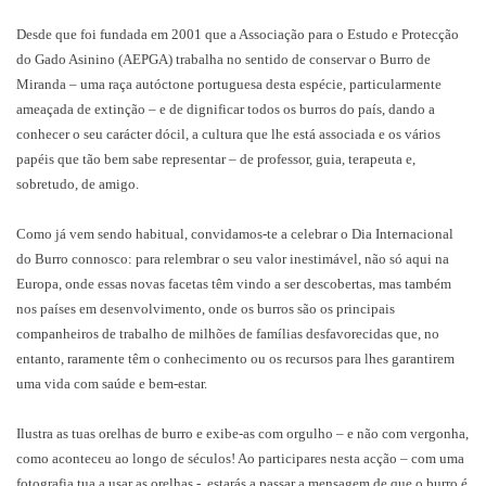
Desde que foi fundada em 2001 que a Associação para o Estudo e Protecção
do Gado Asinino (AEPGA) trabalha no sentido de conservar o Burro de
Miranda – uma raça autóctone portuguesa desta espécie, particularmente
ameaçada de extinção – e de dignificar todos os burros do país, dando a
conhecer o seu carácter dócil, a cultura que lhe está associada e os vários
papéis que tão bem sabe representar – de professor, guia, terapeuta e,
sobretudo, de amigo.
Como já vem sendo habitual, convidamos-te a celebrar o Dia Internacional
do Burro connosco: para relembrar o seu valor inestimável, não só aqui na
Europa, onde essas novas facetas têm vindo a ser descobertas, mas também
nos países em desenvolvimento, onde os burros são os principais
companheiros de trabalho de milhões de famílias desfavorecidas que, no
entanto, raramente têm o conhecimento ou os recursos para lhes garantirem
uma vida com saúde e bem-estar.
Ilustra as tuas orelhas de burro e exibe-as com orgulho – e não com vergonha,
como aconteceu ao longo de séculos! Ao participares nesta acção – com uma
fotografia tua a usar as orelhas -, estarás a passar a mensagem de que o burro é