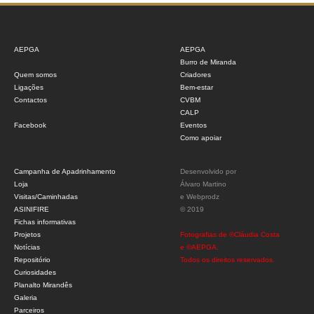
AEPGA
AEPGA
Burro de Miranda
Quem somos
Criadores
Ligações
Bem-estar
Contactos
CVBM
CALP
Facebook
Eventos
Como apoiar
Campanha de Apadrinhamento
Desenvolvido por
Loja
Álvaro Martino
Visitas/Caminhadas
e
Webprodz
ASINIFIRE
© 2019
Fichas informativas
Projetos
Fotografias de ©Cláudia Costa
Notícias
e ©AEPGA.
Repositório
Todos os direitos reservados.
Curiosidades
Planalto Mirandês
Galeria
Parceiros