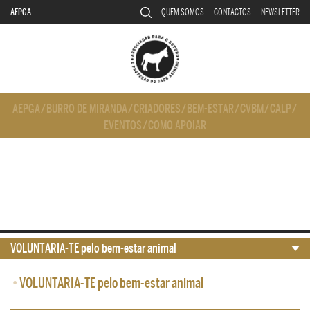
AEPGA
QUEM SOMOS
CONTACTOS
NEWSLETTER
AEPGA
/
BURRO DE MIRANDA
/
CRIADORES
/
BEM-ESTAR
/
CVBM
/
CALP
/
EVENTOS
/
COMO APOIAR
VOLUNTARIA-TE pelo bem-estar animal
•
VOLUNTARIA-TE pelo bem-estar animal