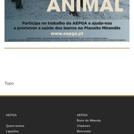
Topo
AEPGA
AEPGA
Burro de Miranda
Quem somos
Criadores
Ligações
Bem-estar