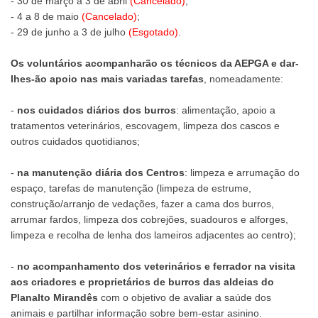
- 30 de março a 3 de abril
(Cancelado)
;
- 4 a 8 de maio
(Cancelado)
;
- 29 de junho a 3 de julho
(Esgotado)
.
Os voluntários acompanharão os técnicos da AEPGA e dar-
lhes-ão apoio nas mais variadas tarefas
, nomeadamente:
-
nos cuidados diários dos burros
: alimentação, apoio a
tratamentos veterinários, escovagem, limpeza dos cascos e
outros cuidados quotidianos;
-
na manutenção diária dos Centros
: limpeza e arrumação do
espaço, tarefas de manutenção (limpeza de estrume,
construção/arranjo de vedações, fazer a cama dos burros,
arrumar fardos, limpeza dos cobrejões, suadouros e alforges,
limpeza e recolha de lenha dos lameiros adjacentes ao centro);
-
no acompanhamento dos veterinários e ferrador na visita
aos criadores e proprietários de burros das aldeias do
Planalto Mirandês
com o objetivo de avaliar a saúde dos
animais e partilhar informação sobre bem-estar asinino.