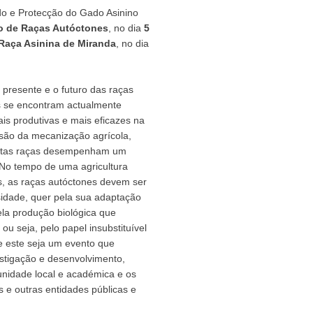
do e Protecção do Gado Asinino
co de Raças Autóctones
, no dia
5
Raça Asinina de Miranda
, no dia
 presente e o futuro das raças
s se encontram actualmente
is produtivas e mais eficazes na
são da mecanização agrícola,
estas raças desempenham um
. No tempo de uma agricultura
s, as raças autóctones devem ser
sidade, quer pela sua adaptação
ela produção biológica que
ou seja, pelo papel insubstituível
 este seja um evento que
estigação e desenvolvimento,
unidade local e académica e os
e outras entidades públicas e