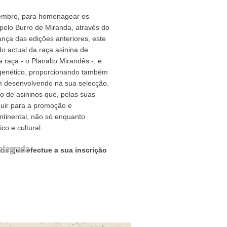
etembro, para homenagear os
pelo Burro de Miranda, através do
ça das edições anteriores, este
o actual da raça asinina de
 raça - o Planalto Mirandês -, e
 genético, proporcionando também
m desenvolvendo na sua selecção.
o de asininos que, pelas suas
buir para a promoção e
ntinental, não só enquanto
o e cultural.
ntegrada
os que efectue a sua inscrição