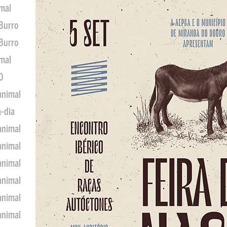
imal
 Burro
 Burro
imal
0
animal
a-dia
animal
animal
animal
animal
animal
animal