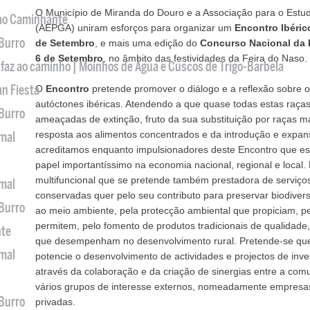
O Município de Miranda do Douro e a Associação para o Estu
 ao Caminhante
(AEPGA) uniram esforços para organizar um
Encontro Ibéri
 Burro
de Setembro
, e mais uma edição do
Concurso Nacional da 
6 de Setembro
, no âmbito das festividades da Feira do Naso.
 faz ao caminho | Moinhos de Água e Cuscos de Trigo-Barbela
an Fiesta
O
Encontro
pretende promover o diálogo e a reflexão sobre o
autóctones ibéricas. Atendendo a que quase todas estas raça
 Burro
ameaçadas de extinção, fruto da sua substituição por raças ma
resposta aos alimentos concentrados e da introdução e expan
imal
acreditamos enquanto impulsionadores deste Encontro que 
papel importantíssimo na economia nacional, regional e local
multifuncional que se pretende também prestadora de serviço
imal
conservadas quer pelo seu contributo para preservar biodiver
 Burro
ao meio ambiente, pela protecção ambiental que propiciam, p
permitem, pelo fomento de produtos tradicionais de qualidade, 
nte
que desempenham no desenvolvimento rural. Pretende-se que
imal
potencie o desenvolvimento de actividades e projectos de inv
através da colaboração e da criação de sinergias entre a com
vários grupos de interesse externos, nomeadamente empresas 
 Burro
privadas.