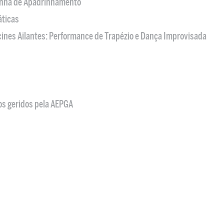
nha de Apadrinhamento
áticas
acines Ailantes: Performance de Trapézio e Dança Improvisada
os geridos pela AEPGA