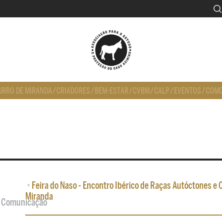
URRO DE MIRANDA
/
CRIADORES
/
BEM-ESTAR
/
CVBM
/
CALP
/
EVENTOS
/
COMO
•
Feira do Naso - Encontro Ibérico de Raças Autóctones e
Miranda
de Comunicação