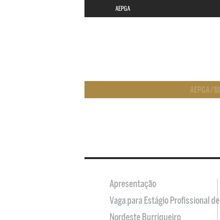
AEPGA
AEPGA
/
B
Apresentação
Vaga para Estágio Profissional 
Nordeste Burriqueiro