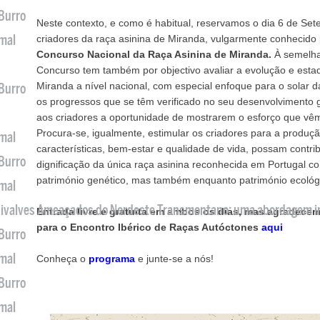
 Burro
Neste contexto, e como é habitual, reservamos o dia 6 de S
imal
criadores da raça asinina de Miranda, vulgarmente conhecido 
Concurso Nacional da Raça Asinina de Miranda.
À semelhan
Concurso tem também por objectivo avaliar a evolução e estad
Miranda a nível nacional, com especial enfoque para o solar da
 Burro
os progressos que se têm verificado no seu desenvolvimento
aos criadores a oportunidade de mostrarem o esforço que vê
Procura-se, igualmente, estimular os criadores para a produçã
imal
características, bem-estar e qualidade de vida, possam contri
 Burro
dignificação da única raça asinina reconhecida em Portugal co
património genético, mas também enquanto património ecológic
imal
 Bivalves Ameaçados do Nordeste Transmontano: uma abordagem i
Entrada livre e gratuita em ambos os dias, mas agradecem
para o Encontro Ibérico de Raças Autóctones
aqui
 Burro
imal
Conheça o
programa
e junte-se a nós!
 Burro
imal