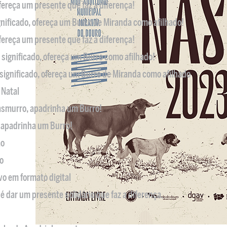
ofereça um presente que faz a diferença!
nificado, ofereça um Burro de Miranda como afilhado!
ofereça um presente que faz a diferença!
significado, ofereça um Burro como afilhado!
significado, ofereça um Burro de Miranda como afilhado
 Natal
casmurro, apadrinha um Burro!
, apadrinha um Burro!
ão
o
ivo em formato digital
é dar um presente solidário que faz a diferença.