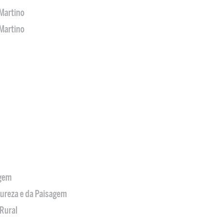
Martino
Martino
agem
tureza e da Paisagem
Rural